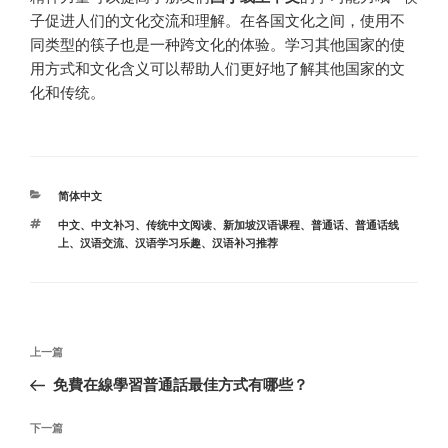
子促进人们的文化交流和理解。在各国文化之间，使用不
同类型的筷子也是一种跨文化的体验。学习其他国家的使
用方式和文化含义可以帮助人们更好地了解其他国家的文
化和传统。
分
简体中文
类
标
中文
、
中文补习
、
传统中文阅读
、
新加坡汉语课程
、
普通话
、
普通话线
签
上
、
汉语交流
、
汉语学习乐趣
、
汉语补习推荐
文
上
上一篇
章
一
免費在線學習普通話最佳方式有哪些？
导
篇
航
文
下
下一篇