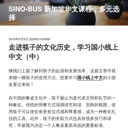
跳
SINO-BUS 新加坡华文课程，多元选
至
择
内
容
发
2023年8月9日
由
SINOADMIN
布
走进筷子的文化历史，学习国小线上
于
中文（中）
继我们上篇了解到筷子的起源和发展传承，这篇文章中就
来聊一聊筷子的使用方法。想要学习
国小线上中文
的小朋
友看过来啦！
在中国的餐桌文化中，筷子被认为是代表文明和礼节的一
种象征。传统的用餐方式强调讲究和谐、安静的氛围，使
用筷子可以使饮食更有仪式感和尊重感，成为一种教化礼
仪的工具。此外，筷子的夹取方式也具有很多技巧和讲
究，常被视为决定一个人餐桌素质高低的重要标准。