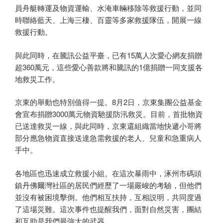
員舟艇轉運及物資運輸、水淹車輛移除等救援行動，並同
時聯絡藍天、上海三棲、百靈等多家救援隊伍，開展一線
救援行動。
與此同時，在騰訊公益平臺，已有15萬人次愛心網友捐贈
超360萬元，這些愛心善款將和騰訊的1億捐贈一同支援各
地救災工作。
京東的舉動也特別值得一提。8月2日，京東集團公益基金
會宣布捐贈3000萬元物資馳援防汛救災。目前，首批物資
已送達救災一線，與此同時，京東還組織當地快遞小哥將
部分應急物資直接送達急需救援的老人、兒童和急重病人
手中。
各地區也迅速成立救援小組。在這次暴雨中，涿州市碼頭
鎮丹佛爾灣社區的居民們經歷了一場嚴峻的考驗，但他們
並沒有被困境擊倒。他們相互扶持，互相説明，共同度過
了這場災難。這次事件也提醒我們，面對自然災害，團結
和互助是我們最強大的武器。