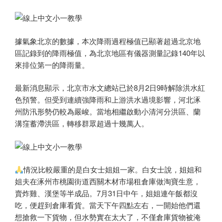
據氣象北京的數據，本次降雨過程極值已顯著超過北京地
區記錄到的降雨極值，為北京地區有儀器測量記錄140年以
來排位第一的降雨量。
最新消息顯示，北京市水文總站已於8月2日9時解除洪水紅
色預警。但受到連續強降雨和上游洪水過境影響，河北涿
州防汛形勢仍較為嚴峻。當地相繼啟動小清河分洪區、蘭
溝窪蓄滯洪區，轉移群眾超過十幾萬人。
情況比較嚴重的是白女士姐姐一家。白女士說，姐姐和
姐夫在涿州市桃園街道西關木材市場租倉庫做淘寶生意，
賣炸雞、漢堡等半成品。7月31日中午，姐姐連午飯都沒
吃，便趕到倉庫看貨。當天下午四點左右，一開始他們還
想搶救一下貨物，但水勢實在太大了，不僅倉庫貨物被淹