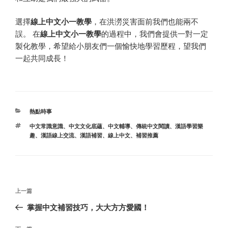
選擇
線上中文小一教學
，在洪澇災害面前我們也能兩不
誤。 在
線上中文小一教學
的過程中，我們會提供一對一定
製化教學，希望給小朋友們一個愉快地學習歷程，望我們
一起共同成長！
分
熱點時事
类
标
中文常識意識
、
中文文化底蘊
、
中文輔導
、
傳統中文閱讀
、
漢語學習樂
签
趣
、
漢語線上交流
、
漢語補習
、
線上中文
、
補習推薦
文
上
上一篇
章
一
掌握中文補習技巧，大大方方愛國！
导
篇
航