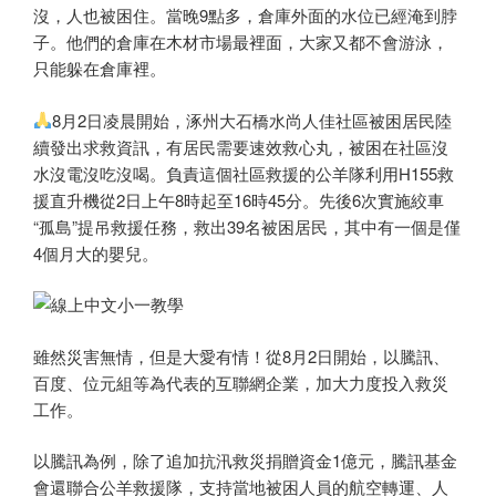
沒，人也被困住。當晚9點多，倉庫外面的水位已經淹到脖
子。他們的倉庫在木材市場最裡面，大家又都不會游泳，
只能躲在倉庫裡。
8月2日凌晨開始，涿州大石橋水尚人佳社區被困居民陸
續發出求救資訊，有居民需要速效救心丸，被困在社區沒
水沒電沒吃沒喝。負責這個社區救援的公羊隊利用H155救
援直升機從2日上午8時起至16時45分。先後6次實施絞車
“孤島”提吊救援任務，救出39名被困居民，其中有一個是僅
4個月大的嬰兒。
雖然災害無情，但是大愛有情！從8月2日開始，以騰訊、
百度、位元組等為代表的互聯網企業，加大力度投入救災
工作。
以騰訊為例，除了追加抗汛救災捐贈資金1億元，騰訊基金
會還聯合公羊救援隊，支持當地被困人員的航空轉運、人