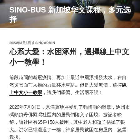
跳
SINO-BUS 新加坡华文课程，多元选
至
择
内
容
发
2023年8月3日
由
SINOADMIN
布
心系大愛：水困涿州，選擇線上中文
于
小一教學！
前段時間的新冠疫情，再加上最近中國涿州發大水，在自
然災害面前人類的力量杯水車薪。但是大愛無價，選擇
線
上中文小一教學
，讓我們學習、生活兩不誤！
2023年7月31日，京津冀地區受到了強降雨的襲擊，涿州市
碼頭鎮丹佛爾灣社區內的居民們陷入了困境。據記者瞭
解，該社區有65戶158人被困，其中老人和孩子佔據了很
大。洪水已經漫過了一樓，許多居民被困在房屋內，急需
救援。