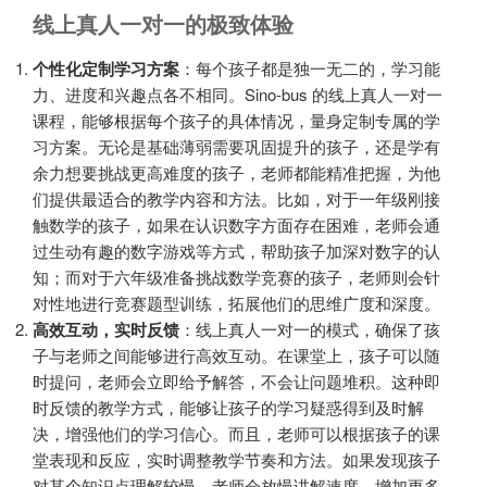
线上真人一对一的极致体验
个性化定制学习方案
：每个孩子都是独一无二的，学习能
力、进度和兴趣点各不相同。Sino-bus 的线上真人一对一
课程，能够根据每个孩子的具体情况，量身定制专属的学
习方案。无论是基础薄弱需要巩固提升的孩子，还是学有
余力想要挑战更高难度的孩子，老师都能精准把握，为他
们提供最适合的教学内容和方法。比如，对于一年级刚接
触数学的孩子，如果在认识数字方面存在困难，老师会通
过生动有趣的数字游戏等方式，帮助孩子加深对数字的认
知；而对于六年级准备挑战数学竞赛的孩子，老师则会针
对性地进行竞赛题型训练，拓展他们的思维广度和深度。
高效互动，实时反馈
：线上真人一对一的模式，确保了孩
子与老师之间能够进行高效互动。在课堂上，孩子可以随
时提问，老师会立即给予解答，不会让问题堆积。这种即
时反馈的教学方式，能够让孩子的学习疑惑得到及时解
决，增强他们的学习信心。而且，老师可以根据孩子的课
堂表现和反应，实时调整教学节奏和方法。如果发现孩子
对某个知识点理解较慢，老师会放慢讲解速度，增加更多