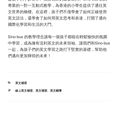
專業的一對一互動式教學，為香港的小學生提供了通往英
文世界的橋樑。在這裡，孩子們不僅學會了如何正確使用
英文語法，還學會了如何用英文思考和表達，打開了通向
國際化學習和生活的大門。
Sino-bus 的教學理念讓每一個孩子都能在輕鬆愉快的氛圍
中學習，成為擁有流利英文的未來領袖。讓我們和Sino-bus
一起，為孩子們的英文學習之路打下堅實的基礎，幫助他
們邁向更加輝煌的未來！
分
英文補習
类
标
線上英文補習
、
英文補習
、
英文輔導
签
文