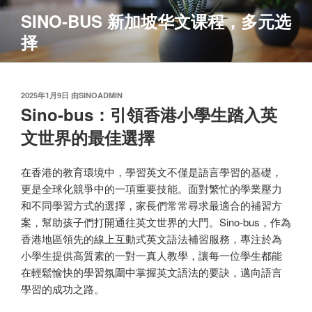
跳
SINO-BUS 新加坡华文课程，多元选
至
择
内
容
发
2025年1月9日
由
SINOADMIN
布
Sino-bus：引領香港小學生踏入英
于
文世界的最佳選擇
在香港的教育環境中，學習英文不僅是語言學習的基礎，
更是全球化競爭中的一項重要技能。面對繁忙的學業壓力
和不同學習方式的選擇，家長們常常尋求最適合的補習方
案，幫助孩子們打開通往英文世界的大門。Sino-bus，作為
香港地區領先的線上互動式英文語法補習服務，專注於為
小學生提供高質素的一對一真人教學，讓每一位學生都能
在輕鬆愉快的學習氛圍中掌握英文語法的要訣，邁向語言
學習的成功之路。