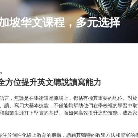
S 新加坡华文课程，多元选择
N
us：全方位提升英文聽說讀寫能力
語言，無論是在學術還是職場上，都佔有極其重要的地位。對於
、讀、寫四大基本技能，不僅能夠幫助他們在學校裡的學習中取
和職業生涯打下堅實的基礎。而如何高效提升這些技能，成為家
專注於個性化線上教育的機構，憑藉其獨特的教學方法和豐富的