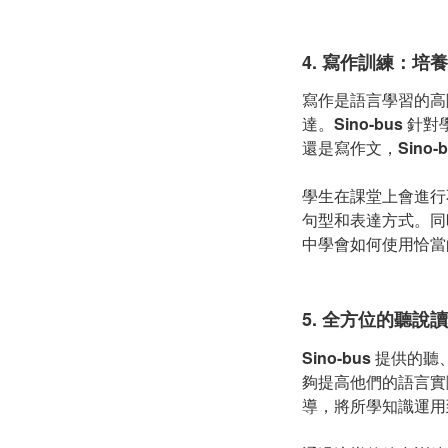
4.
寫作訓練：培養
寫作是語言學習的高
達。
Sino-bus
針對
還是寫作文，
Sino-
學生在課堂上會進行
句型和表達方式。同
中學會如何使用恰當
5.
全方位的聽說讀
Sino-bus
提供的聽
夠提高他們的語言實
導，將所學知識運用