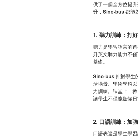
供了一個全方位提升
升，
Sino-bus
都能
1.
聽力訓練：打好
聽力是學習語言的首
升英文聽力能力不僅
基礎。
Sino-bus
針對學生
活場景、學術學科以
力訓練。課堂上，教
讓學生不僅能聽懂日
2.
口語訓練：加強
口語表達是學生學習