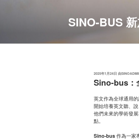
跳
至
SINO-BU
内
容
发
2025年1月24日
由
SINOADMI
布
Sino-b
于
英文作為全球通用的
開始培養英文聽、說
他們未來的學術發展
點。
Sino-bus
作為一家