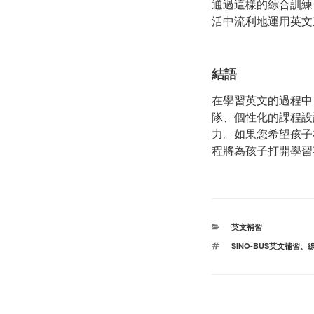
通過這樣的綜合訓練
活中流利地運用英文
結語
在學習英文的過程中
隊、個性化的課程設
力。如果您希望孩子
程將為孩子打開學習
分
英文補習
类
标
SINO-BUS英文補習
、
签