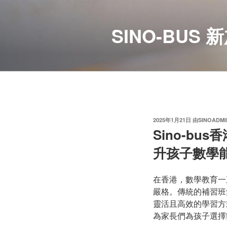
跳
至
SINO-BU
内
容
发
2025年1月21日
由
SINOADMI
布
Sino-b
于
升孩子數學
在香港，數學教育一
嚴格。傳統的補習班
靈活且高效的學習方
為家長們為孩子選擇