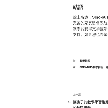
結語
綜上所述，
Sino-bu
完善的家長監督系統
讓學習變得更加靈活
支持。如果您也希望
分
數學補習
类
标
SINO-BUS數學補習
、
签
文
上
上一篇
章
一
讓孩子的數學學習飛躍，
篇
的無限優勢