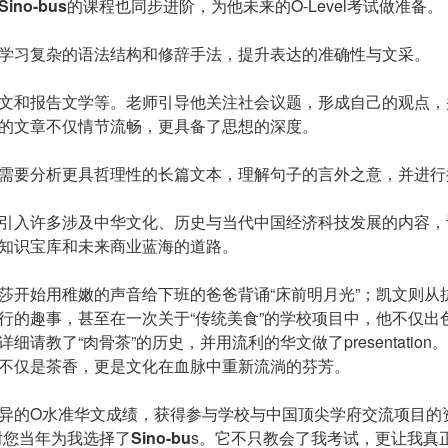
Sino-
b
us
的课程也同步进阶，为他未来的O-Level考试做准备。
学习复杂的语法结构和修辞手法，提升表达的准确性与文采。
文和报告文学等。老师引导他关注社会议题，形成自己的观点，
的文章不仅情节流畅，更具备了思想的深度。
需要分析更具哲理性的长篇文本，理解句子的言外之意，并进行
引入许多涉及中华文化、历史与当代中国经济科技发展的内容，
知识宝库和未来商业蓝海的道路。
莎开始用稚嫩的声音给下班的爸爸背诵“床前明月光”；凯文则从
行的趣事，甚至在一次关于“传统美食”的学校项目中，他不仅出
细请教了“肉骨茶”的历史，并用流利的华文做了presentatio
不仅是茶香，更是文化在血脉中重新流淌的芬芳。
异的O水准华文成绩，获得参与学校与中国顶尖学府交流项目的
谢您当年为我选择了
Sino-
b
u
s。它不只教会了我考试，更让我真