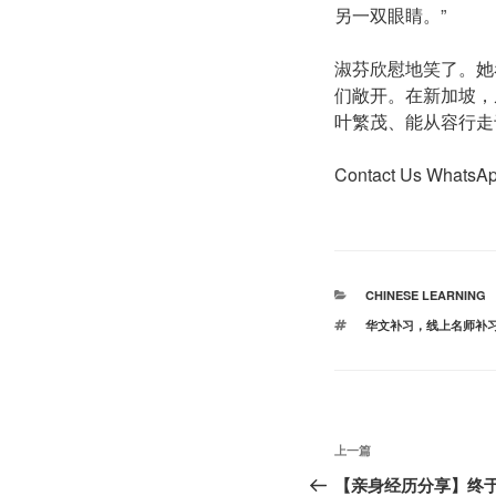
另一双眼睛。”
淑芬欣慰地笑了。她
们敞开。在新加坡，
叶繁茂、能从容行走
Contact Us Whats
分
CHINESE LEARNING
类
标
华文补习，线上名师补
签
文
上
上一篇
章
一
【亲身经历分享】终