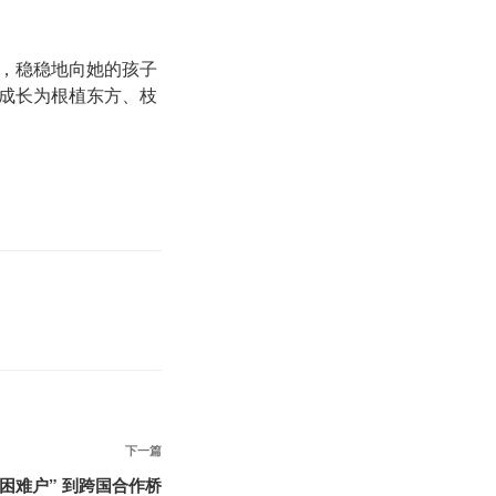
，稳稳地向她的孩子
成长为根植东方、枝
下
下一篇
一
 “困难户” 到跨国合作桥