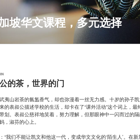
S 新加坡华文课程，多元选择
IN
s|阿公的茶，世界的门
武夷山岩茶的氤氲香气，却也弥漫着一丝无力感。十岁的孙子凯
来的表叔公描述学校的生活，却卡在了“课外活动”这个词上，最终只
带划。表叔公慈祥地笑着，努力理解，但那眼神中一闪而过的隔
妈，淑芬的心上。
：“我们不能让凯文和他这一代，变成华文文化的‘陌生人’。在