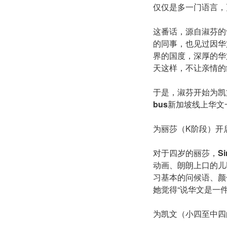
仅仅是多一门语言，
这番话，源自淑芬的
的同事，也见过因华
界的国度，深厚的华
天这样，不让亲情的
于是，淑芬开始为凯
b
us
新加坡线上华文
为丽莎（K阶段）开
对于四岁的丽莎，
Si
动画、朗朗上口的儿
习基本的问候语、颜
她觉得“说华文是一
为凯文（小四至中四