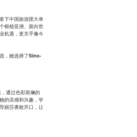
拿下中国旅游团大单
个根植亚洲、面向世
业机遇，更关乎像今
选，她选择了
Sino-
姐，通过色彩斑斓的
她的语感和兴趣，学
导丽莎勇敢开口，让