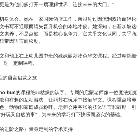
更是为他们多打开一扇理解世界、连接未来的大门。”
切身体会。她在一家国际酒店工作，亲眼见过因流利双语而轻松
文书写不通顺而错失晋升机会的本地才俊。她深知，在新加坡这
文素养，不是点缀，而是核心竞争力。它关乎文化认同，关乎商
纽带因语言而松动。
文和他正在上幼儿园中班的妹妹丽莎物色华文课程。经过精挑细
一对一定制课程。
启的语言启蒙之旅
no-
b
us
的课程绝非枯燥的认字。专属的启蒙老师像一位魔法姐
歌和有趣的互动游戏，让丽莎在玩乐中接触华文。课程重点培养
色、动物和家庭成员称呼。老师会用夸张的肢体语言和鼓励，引
件好玩又自然的事”，为未来的学习打下快乐而坚实的基础。
的进阶之路）量身定制的学术支持