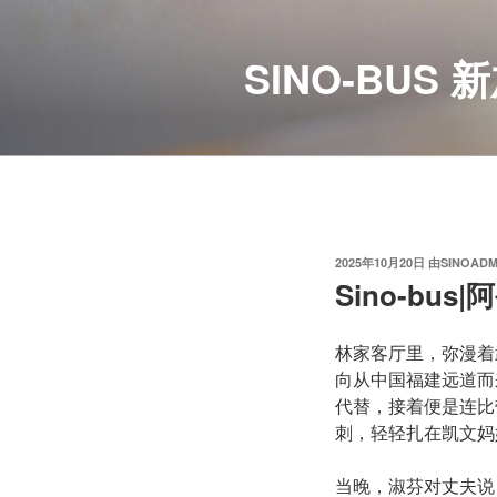
跳
至
SINO-BU
内
容
发
2025年10月20日
由
SINOADM
布
Sino-bu
于
林家客厅里，弥漫着
向从中国福建远道而
代替，接着便是连比
刺，轻轻扎在凯文妈
当晚，淑芬对丈夫说