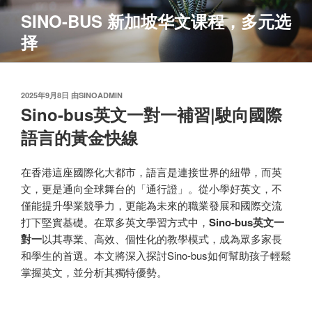
跳
SINO-BUS 新加坡华文课程，多元选
至
择
内
容
发
2025年9月8日
由
SINOADMIN
布
Sino-bus英文一對一補習|駛向國際
于
語言的黃金快線
在香港這座國際化大都市，語言是連接世界的紐帶，而英
文，更是通向全球舞台的「通行證」。從小學好英文，不
僅能提升學業競爭力，更能為未來的職業發展和國際交流
打下堅實基礎。在眾多英文學習方式中，
Sino-
b
us英文一
對一
以其專業、高效、個性化的教學模式，成為眾多家長
和學生的首選。本文將深入探討Sino-bus如何幫助孩子輕鬆
掌握英文，並分析其獨特優勢。