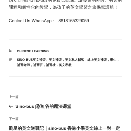
課程和個性化的教學，為孩子的英文學習之旅保駕護航！
Contact Us WhatsApp：+8618165329059
分
CHINESE LEARNING
类
标
SINO-BUS英文補習
、
英文補習，英文私人補習，線上英文補習，學生，
签
補習老師，補習班，補習社，英文私教
文
上
上一篇
章
一
Sino-bus |彩虹谷的魔法课堂
导
篇
航
文
下
下一篇
章
一
劉星的英文逆襲記｜sino-bus 香港小學英文線上一對一定