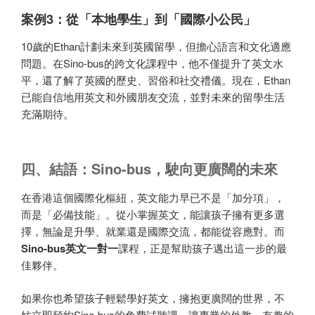
案例3：從「本地學生」到「國際小公民」
10歲的Ethan計劃未來到英國留學，但擔心語言和文化適應
問題。在Sino-bus的跨文化課程中，他不僅提升了英文水
平，還了解了英國的歷史、習俗和社交禮儀。現在，Ethan
已能自信地用英文和外國朋友交流，並對未來的留學生活
充滿期待。
四、結語：Sino-bus，駛向更廣闊的未來
在香港這個國際化樞紐，英文能力早已不是「加分項」，
而是「必備技能」。從小掌握英文，能讓孩子擁有更多選
擇，無論是升學、就業還是國際交流，都能從容應對。而
Sino-
b
us英文一對一
課程，正是幫助孩子邁出這一步的最
佳夥伴。
如果你也希望孩子輕鬆學好英文，擁抱更廣闊的世界，不
妨立即預約Sino-bus的免費試聽課。讓專業的外教、有趣的