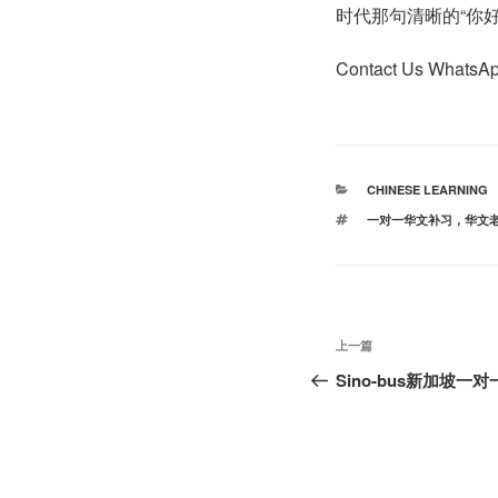
时代那句清晰的“你
Contact Us Whats
分
CHINESE LEARNING
类
标
一对一华文补习，华文
签
文
上
上一篇
章
一
Sino-bus新加坡一
篇
导
文
航
章