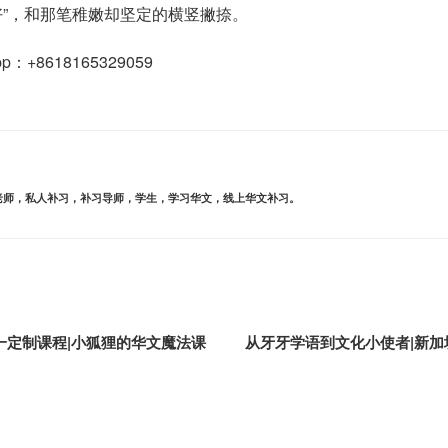
好”，和那笔稚嫩却坚定的横竖撇捺。
App：+8618165329059
老师，私人补习，补习导师，学生，学习华文，线上华文补习。
对一定制课程|小狐狸的华文魔法课​
从牙牙学语到文化小使者|新