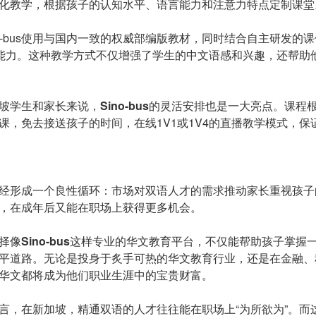
化教学，根据孩子的认知水平、语言能力和注意力特点定制课堂
no-bus使用与国内一致的权威部编版教材，同时结合自主研发的
”能力。这种教学方式不仅增强了学生的中文语感和兴趣，还帮助
坡学生和家长来说，
Sino-
b
us
的灵活安排也是一大亮点。课程
课，免去接送孩子的时间，在线1V1或1V4的直播教学模式，保
经形成一个良性循环：市场对双语人才的需求推动家长重视孩子
，在成年后又能在职场上获得更多机会。
择像
Sino-
b
us
这样专业的华文教育平台，不仅能帮助孩子掌握
平道路。无论是投身于炙手可热的华文教育行业，还是在金融、
华文都将成为他们职业生涯中的宝贵财富。
言，在新加坡，精通双语的人才往往能在职场上“为所欲为”。而