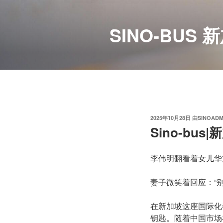
跳
至
SINO-BU
内
容
发
2025年10月28日
由
SINOADM
布
Sino-b
于
李伟明翻看着女儿华
妻子微笑着回应：“
在新加坡这座国际化
钥匙。随着中国市场