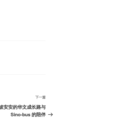
下
下一篇
一
加坡安安的华文成长路与
篇
Sino-bus 的陪伴
文
章