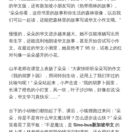
的华文版，还有新加坡小朋友写的《热带雨林的故事》。
“朵朵你看，这些书里的故事和你生活的森林很像，以后我
们可以一起读，还能把森林里的故事写成华文小作文哦。”
慢慢的，朵朵的华文进步越来越大。她不仅能准确写出所
有生字，还能流利地朗读华文故事，甚至开始尝试写小作
文。在最近的华文小测里，她居然考了 95 分，试卷上的红
对勾像一朵朵盛开的小花。
山羊老师在课堂上表扬了朵朵：“大家快听听朵朵写的作文
《我的胡萝卜园》，用词特别生动，还用上了我们学过的
比喻句呢！” 朵朵站起来，小声念道：“我的胡萝卜园里，
长满了橙色的小灯笼，风一吹，叶子沙沙响，好像在说‘朵
朵，华文学习真快乐’……”
台下的小动物们都拍起了手。课后，小狐狸跑过来问：“朵
朵，你是不是有什么华文魔法呀？怎么进步这么快？” 朵朵
笑着晃了晃平板：“不是魔法，是
Sino-bus新加坡华文
的
线上课！林老师会根据我的情况定制课程，还会用好多有