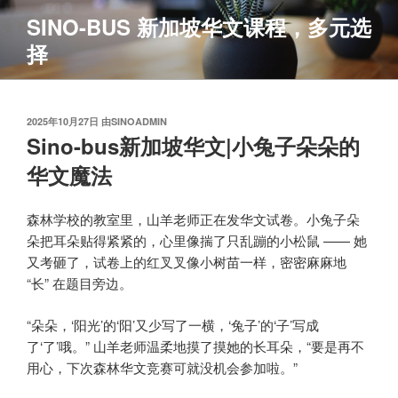
跳
SINO-BUS 新加坡华文课程，多元选
至
择
内
容
发
2025年10月27日
由
SINOADMIN
布
Sino-bus新加坡华文|小兔子朵朵的
于
华文魔法
森林学校的教室里，山羊老师正在发华文试卷。小兔子朵
朵把耳朵贴得紧紧的，心里像揣了只乱蹦的小松鼠 —— 她
又考砸了，试卷上的红叉叉像小树苗一样，密密麻麻地
“长” 在题目旁边。
“朵朵，‘阳光’的‘阳’又少写了一横，‘兔子’的‘子’写成
了‘了’哦。” 山羊老师温柔地摸了摸她的长耳朵，“要是再不
用心，下次森林华文竞赛可就没机会参加啦。”