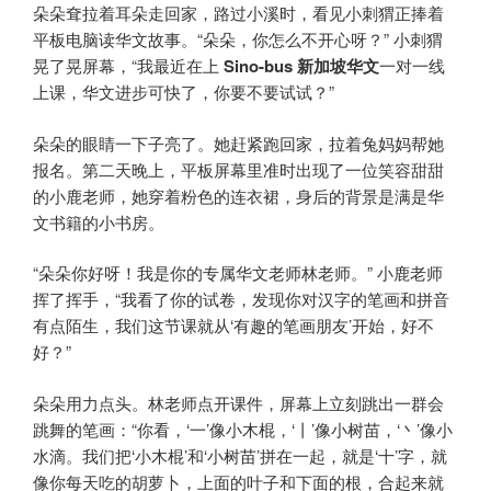
朵朵耷拉着耳朵走回家，路过小溪时，看见小刺猬正捧着
平板电脑读华文故事。“朵朵，你怎么不开心呀？” 小刺猬
晃了晃屏幕，“我最近在上
Sino-bus
新加坡华文
一对一线
上课，华文进步可快了，你要不要试试？”
朵朵的眼睛一下子亮了。她赶紧跑回家，拉着兔妈妈帮她
报名。第二天晚上，平板屏幕里准时出现了一位笑容甜甜
的小鹿老师，她穿着粉色的连衣裙，身后的背景是满是华
文书籍的小书房。
“朵朵你好呀！我是你的专属华文老师林老师。” 小鹿老师
挥了挥手，“我看了你的试卷，发现你对汉字的笔画和拼音
有点陌生，我们这节课就从‘有趣的笔画朋友’开始，好不
好？”
朵朵用力点头。林老师点开课件，屏幕上立刻跳出一群会
跳舞的笔画：“你看，‘一’像小木棍，‘丨’像小树苗，‘丶’像小
水滴。我们把‘小木棍’和‘小树苗’拼在一起，就是‘十’字，就
像你每天吃的胡萝卜，上面的叶子和下面的根，合起来就