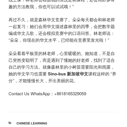
趣的方法教我，你也可以试试哦！”
再过不久，就是森林华文竞赛了。朵朵每天都会和林老师
一起复习：她们会用华文描述森林里的四季，会把数学题
编成华文儿歌，还会模拟竞赛中的口语问答。林老师说：
“朵朵，你现在的华文水平，已经能在竞赛里发光啦！”
朵朵看着平板里的林老师，心里暖暖的。她知道，不是自
己突然变聪明了，而是遇到了懂她的好老师，找到了适合
自己的学习方法。就像森林里的小树苗需要阳光和雨露，
她的华文学习也需要
Sino-bus
新加坡华文
课程这样的 “养
分”，才能慢慢长大，开出美丽的花。
Contact Us WhatsApp：+8618165329059
分
CHINESE LEARNING