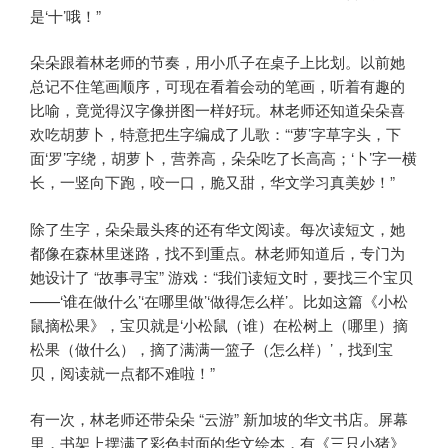
是‘十’哦！”
朵朵跟着林老师的节奏，用小爪子在桌子上比划。以前她
总记不住笔画顺序，可现在看着会动的笔画，听着有趣的
比喻，竟觉得汉字像拼图一样好玩。林老师还知道朵朵喜
欢吃胡萝卜，特意把生字编成了儿歌：“‘萝’字草字头，下
面‘罗’字绕，胡萝卜，营养高，朵朵吃了长高高；‘卜’字一横
长，一竖向下跑，咬一口，脆又甜，华文学习真美妙！”
除了生字，朵朵最头疼的还有华文阅读。每次读短文，她
都像在森林里迷路，找不到重点。林老师知道后，专门为
她设计了 “故事寻宝” 游戏：“我们读短文时，要找三个宝贝
——‘谁在做什么’‘在哪里做’‘做得怎么样’。比如这篇《小松
鼠摘松果》，宝贝就是‘小松鼠（谁）在松树上（哪里）摘
松果（做什么），摘了满满一篮子（怎么样）’，找到宝
贝，阅读就一点都不难啦！”
有一次，林老师还带朵朵 “云游” 新加坡的华文书店。屏幕
里，书架上摆满了彩色封面的华文绘本，有《三只小猪》