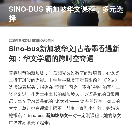
跳
SINO-BUS 新加坡华文课程，多元选
至
择
内
容
发
2025年9月23日
由
SINOADMIN
布
Sino-bus新加坡华文|古卷墨香遇新
于
知：华文学霸的跨时空奇遇
暮春时节的新加坡，午后阳光透过教室的玻璃窗，在课桌
上投下斑驳的光影。中学生林晓棠正对着眼前的《论语》
选读皱着眉头，指尖在 “学而时习之，不亦说乎” 的字句上
轻轻划过。作为土生土长的新加坡人，英语是她的日常用
语，华文学习曾是她的 “老大难”—— 复杂的汉字、拗口的
古文，总让她在课堂上跟不上节奏。直到半年前，妈妈为
她报名了 Sino-bus
新加坡华文
一对一定制课程，她的华文
世界才渐渐亮了起来。