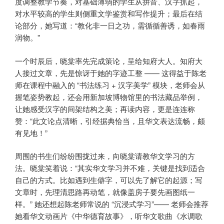
度调整教学节奏，对基础薄弱的学生从拼音、汉字抓起，
对水平较高的学生则侧重文学鉴赏和写作提升；最后在结
论部分，她写道：“教化非一日之功，需循循善诱，如春雨
润物。”
一个时辰后，晓棠率先完成策论，呈给知府大人。知府大
人接过文章，先是惊讶于她的字迹工整 —— 这得益于陈老
师在课程中融入的 “书法练习 + 汉字美学” 模块，老师会从
握笔姿势教起，还会用新加坡博物馆里的书法藏品举例，
让她感受汉字的间架结构之美；再读内容，更是连连称
赞：“此文论点清晰，引经据典恰当，且华文表达流畅，颇
有见地！”
周围的书生们纷纷围拢过来，向晓棠请教华文学习的方
法。晓棠笑着说：“其实华文学习并不难，关键是找到适合
自己的方式。比如遇到生僻字，可以先了解它的起源；写
文章时，先理清思路再动笔，就像盖房子要先画图纸一
样。” 她还想起陈老师常说的 “沉浸式学习”—— 老师会推荐
她看华文动画片《中华德育故事》，听华文歌曲《水调歌