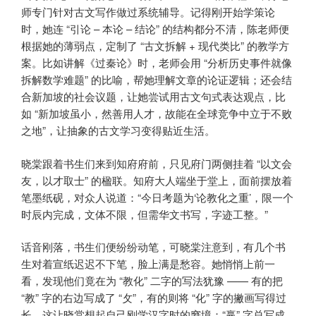
师专门针对古文写作做过系统辅导。记得刚开始学策论
时，她连 “引论 – 本论 – 结论” 的结构都分不清，陈老师便
根据她的薄弱点，定制了 “古文拆解 + 现代类比” 的教学方
案。比如讲解《过秦论》时，老师会用 “分析历史事件就像
拆解数学难题” 的比喻，帮她理解文章的论证逻辑；还会结
合新加坡的社会议题，让她尝试用古文句式表达观点，比
如 “新加坡虽小，然善用人才，故能在全球竞争中立于不败
之地”，让抽象的古文学习变得贴近生活。
晓棠跟着书生们来到知府府前，只见府门两侧挂着 “以文会
友，以才取士” 的楹联。知府大人端坐于堂上，面前摆放着
笔墨纸砚，对众人说道：“今日考题为‘论教化之重’，限一个
时辰内完成，文体不限，但需华文书写，字迹工整。”
话音刚落，书生们便纷纷动笔，可晓棠注意到，有几个书
生对着宣纸迟迟不下笔，脸上满是愁容。她悄悄上前一
看，发现他们竟在为 “教化” 二字的写法犹豫 —— 有的把
“教” 字的右边写成了 “攵”，有的则将 “化” 字的撇画写得过
长。这让晓棠想起自己刚学汉字时的窘境：“赢” 字总写成