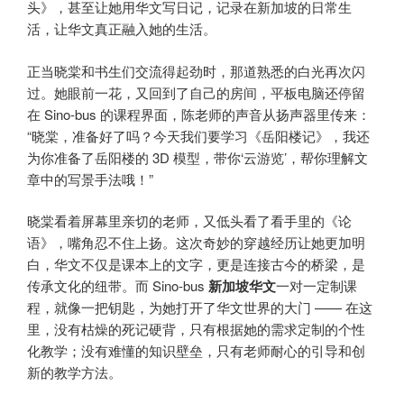
头》，甚至让她用华文写日记，记录在新加坡的日常生
活，让华文真正融入她的生活。
正当晓棠和书生们交流得起劲时，那道熟悉的白光再次闪
过。她眼前一花，又回到了自己的房间，平板电脑还停留
在 Sino-bus 的课程界面，陈老师的声音从扬声器里传来：
“晓棠，准备好了吗？今天我们要学习《岳阳楼记》，我还
为你准备了岳阳楼的 3D 模型，带你‘云游览’，帮你理解文
章中的写景手法哦！”
晓棠看着屏幕里亲切的老师，又低头看了看手里的《论
语》，嘴角忍不住上扬。这次奇妙的穿越经历让她更加明
白，华文不仅是课本上的文字，更是连接古今的桥梁，是
传承文化的纽带。而 Sino-bus
新加坡华文
一对一定制课
程，就像一把钥匙，为她打开了华文世界的大门 —— 在这
里，没有枯燥的死记硬背，只有根据她的需求定制的个性
化教学；没有难懂的知识壁垒，只有老师耐心的引导和创
新的教学方法。