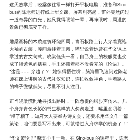
这天放学后，晓棠像往常一样打开平板电脑，准备和Sino-
bus的陈老师进行线上华文课。屏幕刚亮起，窗外突然闪过
一道奇异的白光，她只觉得眼前一晕，再睁眼时，周遭的
景象已彻底变了样。
雕梁画栋的木质建筑环绕四周，青石板路上行人穿着宽袍
大袖的古装，腰间悬挂着玉佩，嘴里说着她曾在华文课上
学过的古文句式。晓棠低头一看，自己身上的校服竟也变
成了淡紫色的襦裙，手里还攥着那本没看完的《论语》。
“这是…… 穿越了？” 她惊得捂住嘴，脑海里飞速闪过陈老
师在课上讲解的古代礼仪知识，连忙收敛神色，学着路人
的样子微微低头，尽量不引人注目。
正当晓棠慌乱地寻找出路时，一阵急促的脚步声传来。几
个身穿青色长衫的书生模样的人匆匆走过，嘴里念叨着：
“糟了糟了，知府大人要举办诗文会，还要求用华文作一篇
策论，咱们要是写不出来，可就错过入府求学的机会了！”
“华文策论？” 晓棠心里一动。在
Sino-bus
的课程里，陈老