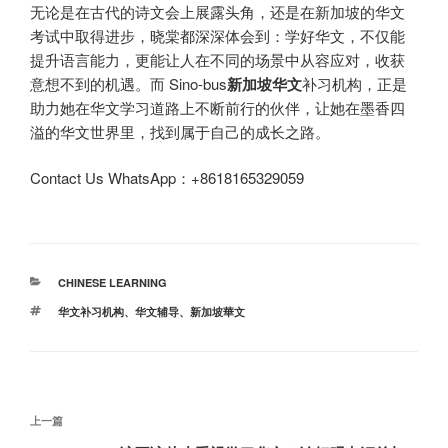
无论是在古代的诗文会上展露头角，还是在新加坡的华文
考试中取得进步，晓棠都深深体会到：学好华文，不仅能
提升语言能力，更能让人在不同的场景中从容应对，收获
意想不到的机遇。而 Sino-bus
新加坡华文
补习机构，正是
助力她在华文学习道路上不断前行的伙伴，让她在墨香四
溢的华文世界里，找到属于自己的成长之路。
Contact Us WhatsApp：+8618165329059
分
CHINESE LEARNING
类
标
华文补习机构
、
华文辅导
、
新加坡華文
签
文
上
上一篇
章
一