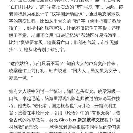
“亡口月贝凡”，“肺” 字常把右边的 “巿” 写成 “市”。为此，陈
老师特意为她设计了 “汉字溯源动画课”，通过动态演示汉
字的演变过程，比如从甲骨文的 “教” 字（像手持鞭子教导
孩子），到楷书的规范写法，让她不仅记住了字形，还理
解了字意。老师还会用 “口诀记忆法” 帮她区分易混淆字，
比如 “赢钱要靠贝，输赢看亡口；肺部有气流，市字无撇
头”，让她从此告别了错别字。
“这位姑娘，为何只看不写？” 知府大人的声音突然传来，
晓棠连忙上前行礼，轻声说道：“回大人，民女虽为女子，
亦愿一试。”
知府大人眼中闪过一丝惊讶，随即点头应允。晓棠深吸一
口气，拿起毛笔，脑海里浮现出陈老师教过的策论写作技
巧。她先以 “教化者，国之根基也” 为引论，开篇点明主
旨；接着在本论部分，引用《论语》中的 “有教无类”，结
合古代的私塾教育，类比 Sino-bus
新加坡华文
课程中 “因
材施教” 的理念 —— 就像陈老师会根据不同学生的学习进