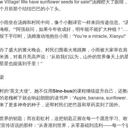
nbow Village! We have sunflower seeds for sale!”汤
个月前那个结结巴巴的小丫头。
小雨坐在汤姆和村民中间，像个小翻译官一样来回传递信息。“
淹根。”“阿强叔问，如果今年收成好，明年能不能扩大种植？”
印时，汤姆激动地抱住小雨：“You’re a miracle, Xiaoyu!”
办了盛大的篝火晚会。村民们围着火堆跳舞，小雨被大家举在肩
米酒，对着月亮高声说：“从前我们以为，山外的世界像天上的
星星也能落到手里！”
梁
村的“英文大使”。她不仅用
Sino-
b
us
的课程继续提升自己，还教
槐树下就会响起朗朗的读书声：“Apple, banana, sunflow
来了更多神奇的种子，还帮村民们把竹器和草药卖到了国外。
世界的钥匙；而在彩虹村，这把钥匙正握在每一个愿意学习、敢
程宣传语说的那样：“从香港到世界，从零基础到流利——每一个