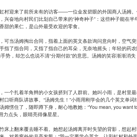
虹村迎来了前所未有的访客——一位金发碧眼的外国商人汤姆。
，兴奋地向村民们比划自己带来的“神奇种子”：这些种子能在半
香甜的果仁，是山外最受欢迎的零食。
，可当汤姆掏出合同，指着上面的英文条款询问意向时，空气突
手指了指合同，又指了指自己的耳朵，无奈地摇头；年轻的药农
子”的手势，却怎么也说不清“分期付款”的意思。汤姆的笑容渐渐消
，一个扎着羊角辫的小女孩挤到了人群前。她叫小雨，是村里最
村口听商队讲故事。“汤姆先生！”小雨用刚学会的几个英文单词结
”汤姆愣住了，随即蹲下身，耐心地教她：“You mean, you want to h
?”小雨用力点头，眼睛亮得像星星。
竹床上翻来覆去睡不着。她想起汤姆离开时失望的背影，想起村
来，对着窗外的月亮发誓：“我一定要学会英文，让彩虹村和外面