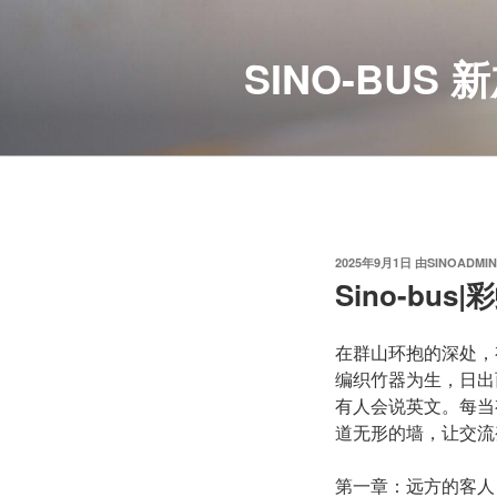
跳
至
SINO-BU
内
容
发
2025年9月1日
由
SINOADMIN
布
Sino-bu
于
在群山环抱的深处，
编织竹器为生，日出
有人会说英文。每当
道无形的墙，让交流
第一章：远方的客人