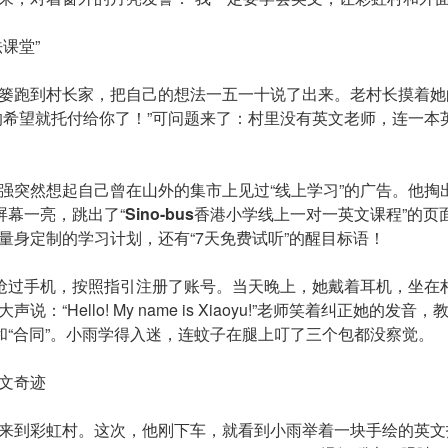
课堂”
篓跑到村长家，把自己的想法一五一十说了出来。老村长摸着她
的希望就托付给你了！”可问题来了：村里没有英文老师，连一本
强突然想起自己曾在山外的集市上见过“线上学习”的广告。他掏
屏幕一亮，跳出了“
Sino-
b
us
香港小学线上一对一英文课程”的页
量身定制的学习计划，还有“7天免费试听”的醒目标语！
把抢过手机，按照指引注册了账号。当天晚上，她戴着耳机，坐在
：“Hello! My name is Xiaoyu!”老师笑着纠正她的发
”和“合同”。小雨学得入迷，连蚊子在腿上叮了三个包都没察觉。
文奇迹
来到彩虹村。这次，他刚下车，就看到小雨举着一块手绘的英文