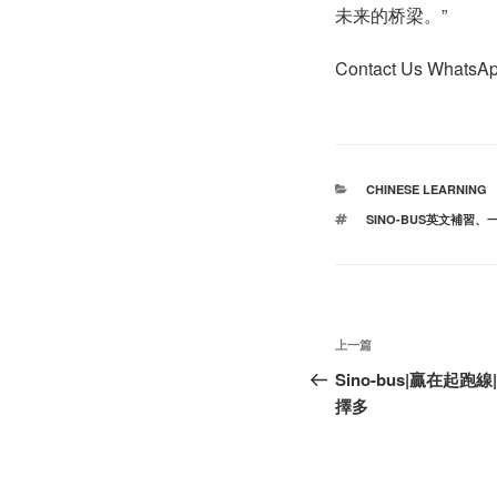
未来的桥梁。”
Contact Us Whats
分
CHINESE LEARNING
类
标
SINO-BUS英文補習
、
签
文
上
上一篇
章
一
Sino-bus|贏在起
篇
擇多
导
文
航
章