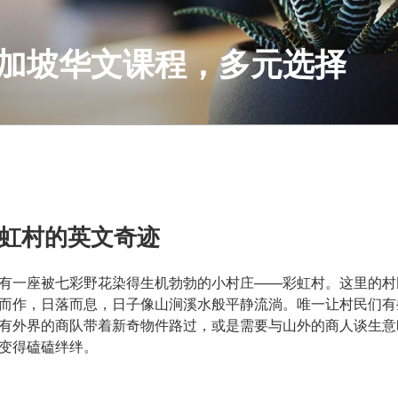
S 新加坡华文课程，多元选择
s|彩虹村的英文奇迹
有一座被七彩野花染得生机勃勃的小村庄——彩虹村。这里的村
而作，日落而息，日子像山涧溪水般平静流淌。唯一让村民们有
有外界的商队带着新奇物件路过，或是需要与山外的商人谈生意
变得磕磕绊绊。