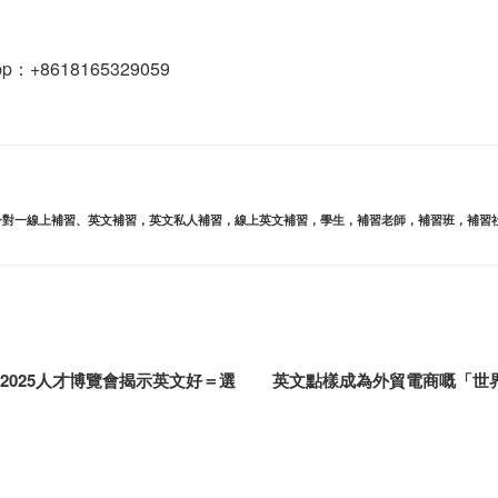
App：+8618165329059
一對一線上補習
、
英文補習，英文私人補習，線上英文補習，學生，補習老師，補習班，補習
跑線|2025人才博覽會揭示英文好＝選
英文點樣成為外貿電商嘅「世