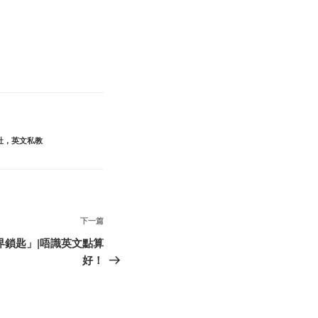
社，英文私教
下
下一篇
一
界鎖匙」|唔識英文點算
篇
好！
文
章