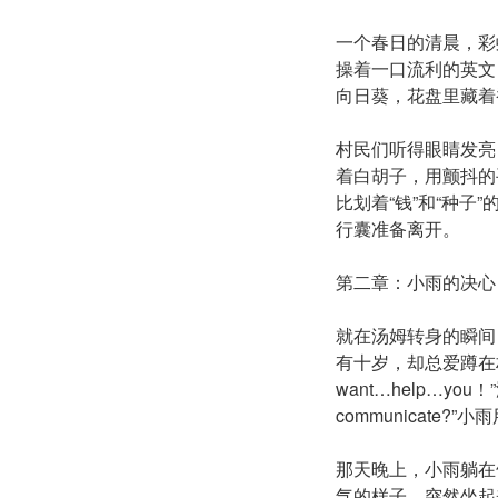
一个春日的清晨，彩
操着一口流利的英文
向日葵，花盘里藏着
村民们听得眼睛发亮
着白胡子，用颤抖的
比划着“钱”和“种
行囊准备离开。
第二章：小雨的决心
就在汤姆转身的瞬间
有十岁，却总爱蹲在
want…help…you！
communicate
那天晚上，小雨躺在
气的样子，突然坐起