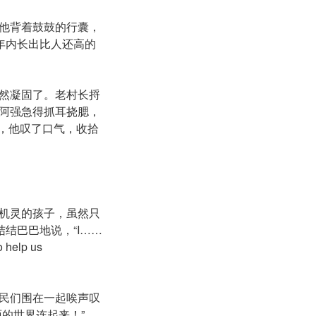
他背着鼓鼓的行囊，
年内长出比人还高的
然凝固了。老村长捋
阿强急得抓耳挠腮，
失，他叹了口气，收拾
机灵的孩子，虽然只
结巴巴地说，“I……
elp us
民们围在一起唉声叹
的世界连起来！”