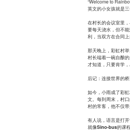
“Welcome to Rai
英文的小女孩就是三
在村长的会议室里，
要每天浇水，但不能
利，当双方在合同上按下手
那天晚上，彩虹村举
村长端着一碗自酿的
才知道，只要肯学，
后记：连接世界的桥
如今，小雨成了彩虹
文。每到周末，村口的老
村的常客，他不仅带
有人说，语言是打开
就像
Sino-
b
us
的课