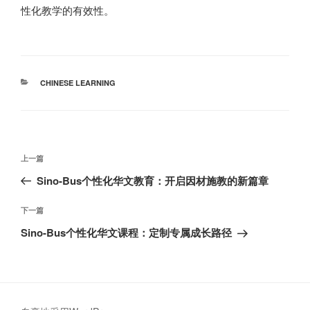
性化教学的有效性。
分
CHINESE LEARNING
类
文
上
上一篇
章
一
Sino-Bus个性化华文教育：开启因材施教的新篇章
导
篇
航
文
下
下一篇
章
一
Sino-Bus个性化华文课程：定制专属成长路径
篇
文
章