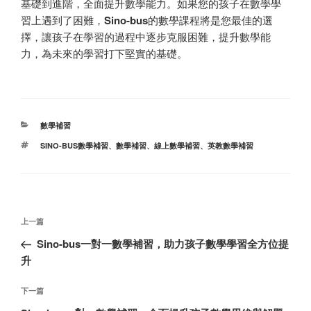
基礎到進階，全面提升數學能力。如果您的孩子在數學學
習上遇到了困難，
Sino-bus
的數學課程將是您最佳的選
擇，讓孩子在學習的過程中逐步克服困難，提升數學能
力，為未來的學習打下堅實的基礎。
分
數學補習
类
标
SINO-BUS數學補習
、
數學補習
、
線上數學補習
、
英教數學補習
签
文
上
上一篇
章
一
Sino-bus一對一數學補習，助力孩子數學學習全方位提
导
篇
升
航
文
章
下
下一篇
一