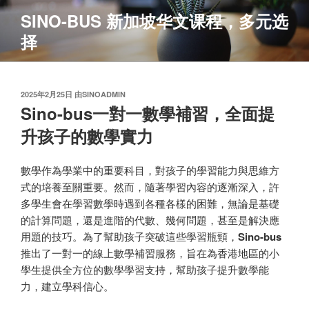
跳
SINO-BUS 新加坡华文课程，多元选
至
择
内
容
发
2025年2月25日
由
SINOADMIN
布
Sino-bus一對一數學補習，全面提
于
升孩子的數學實力
數學作為學業中的重要科目，對孩子的學習能力與思維方
式的培養至關重要。然而，隨著學習內容的逐漸深入，許
多學生會在學習數學時遇到各種各樣的困難，無論是基礎
的計算問題，還是進階的代數、幾何問題，甚至是解決應
用題的技巧。為了幫助孩子突破這些學習瓶頸，
Sino-bus
推出了一對一的線上數學補習服務，旨在為香港地區的小
學生提供全方位的數學學習支持，幫助孩子提升數學能
力，建立學科信心。