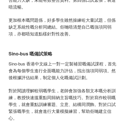
唔流暢。
更加根本嘅問題係，好多學生雖然操練咗大量試題，但係
缺乏系統性嘅分析同總結。佢哋唔清楚自己嘅強項同弱
項，亦都唔知道點樣針對性改善。
Sino-bus 嘅備試策略
Sino-bus 香港中文線上一對一定製補習嘅備試課程，首先
會為每個學生進行全面嘅能力評估，找出強項同弱項。然
後根據評估結果，制定個人化嘅備試計劃。
對於閱讀理解較弱嘅學生，老師會加強各類文本嘅分析訓
練，教授快速搵重點同歸納主旨嘅技巧。對於寫作較弱嘅
學生，就會重點訓練審題、立意、結構同潤飾。對於口試
緊張嘅學生，就會進行大量模擬練習，幫助佢哋建立信
心。