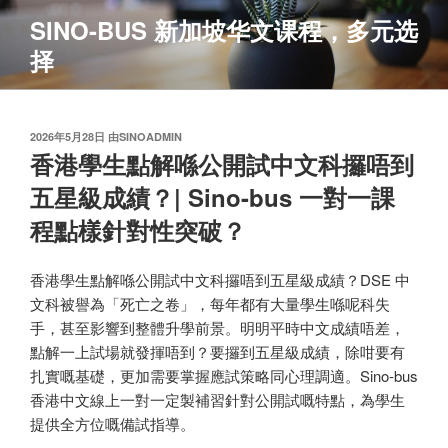
跳
SINO-BUS 新加坡华文课程，多元选
至
择
内
容
发
2026年5月28日
由
SINOADMIN
布
香港學生點解喺公開試中文科攞唔到
于
五星級成績？| Sino-bus 一對一課
程點樣針對性突破？
香港學生點解喺公開試中文科攞唔到五星級成績？DSE 中
文科被譽為「死亡之卷」，每年都有大量學生喺呢科失
手，甚至影響到整體升學前景。明明平時中文成績唔差，
點解一上試場就發揮唔到？要攞到五星級成績，除咁要有
扎實嘅基礎，更加需要掌握應試策略同心理調適。Sino-bus
香港中文線上一對一定製補習針對公開試嘅特點，為學生
提供全方位嘅備試指導。