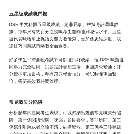
五星級成績嘅門檻
DSE 中文科攞五星級成績，絕非易事。根據考評局嘅數
據，每年只有約百分之幾嘅考生能夠達到呢個水平。五星
級代表嘅唔單止係語文能力嘅優秀，更加係思維深度、表
達技巧同應試策略嘅全面過關。
好多學生平時測驗考試都可以攞到好成績，但 DSE 嘅難度
同壓力完全唔同。試題設計更加靈活，更加講求變通；評
分標準更加嚴格，稍有疏忽就會扣分；考試時間更加緊
迫，需要高效嘅時間管理。
常見嘅失分陷阱
分析歷年試題同考生表現，可以歸納出幾個常見嘅失分陷
阱。第一係閱讀理解「睇漏」題目要求，答非所問。第二
係寫作離題或者立論不清，結構鬆散。第三係卷三聆聽綜
合能力欠缺，未能有效整合資料。第四係口試緊張，表達