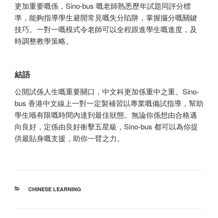
更加重要嘅係，Sino-bus 嘅老師熟悉歷年試題同評分標
準，能夠指導學生避開常見嘅失分陷阱，掌握攞分嘅關鍵
技巧。一對一嘅模式令老師可以全程跟進學生嘅進度，及
時調整教學策略。
結語
公開試係人生嘅重要關口，中文科更加係重中之重。Sino-
bus 香港中文線上一對一定製補習以專業嘅備試指導，幫助
學生喺有限嘅時間內達到最佳狀態。無論你係想由合格邁
向良好，定係由良好衝擊五星級，Sino-bus 都可以為你提
供最貼身嘅支援，助你一臂之力。
分
CHINESE LEARNING
类