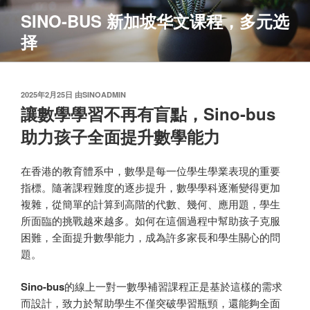
跳
SINO-BUS 新加坡华文课程，多元选
至
择
内
容
发
2025年2月25日
由
SINOADMIN
布
讓數學學習不再有盲點，Sino-bus
于
助力孩子全面提升數學能力
在香港的教育體系中，數學是每一位學生學業表現的重要
指標。隨著課程難度的逐步提升，數學學科逐漸變得更加
複雜，從簡單的計算到高階的代數、幾何、應用題，學生
所面臨的挑戰越來越多。如何在這個過程中幫助孩子克服
困難，全面提升數學能力，成為許多家長和學生關心的問
題。
Sino-bus
的線上一對一數學補習課程正是基於這樣的需求
而設計，致力於幫助學生不僅突破學習瓶頸，還能夠全面