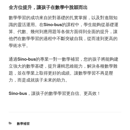
全方位提升，讓孩子在數學中脫穎而出
數學學習的成功來自於對基礎的扎實掌握，以及對進階知
識的靈活運用。在
Sino-bus
的課程中，學生能夠從基礎運
算、代數、幾何到應用題等各個方面得到全面的提升，讓
他們在數學學習的過程中不斷突破自我，從而達到更高的
學術水平。
通過
Sino-bus
的專業一對一數學補習，您的孩子將能夠建
立強大的數學基礎，提升邏輯思維能力，解決各種數學難
題，並在學業上取得更好的成績。讓數學學習不再是壓
力，而是成就孩子未來的助力。
Sino-bus
，讓孩子的數學學習更自信、更高效！
分
數學補習
类