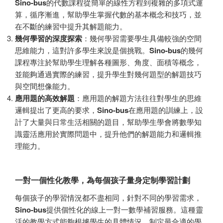
Sino-bus
的代數課程從簡單的線性方程到複雜的多項式運
算，循序漸進，幫助學生掌握代數的基本概念和技巧，並
在不斷的練習中提升其解題能力。
幾何學習的深度探索
：幾何學習需要學生具備較強的空間
思維能力，這對許多學生來說是個挑戰。
Sino-bus
的幾何
課程專注於幫助學生理解各種圖形、角度、面積等概念，
並能夠通過實際的練習，提升學生對幾何題型的解題技巧
與空間想像能力。
應用題的高效解題
：應用題的解題方法往往對學生的思維
邏輯提出了更高的要求，
Sino-bus
在應用題的訓練上，設
計了大量與日常生活相關的題目，幫助學生學會將數學知
識靈活應用於實際問題中，提升他們的解題能力和邏輯推
理能力。
一對一個性化教學，為每個孩子量身定制學習計劃
每個孩子的學習情況都不盡相同，針對不同的學習需求，
Sino-bus
提供個性化的線上一對一數學補習服務。這種靈
活的教學方式能夠根據學生的具體情況，制定最合適的學