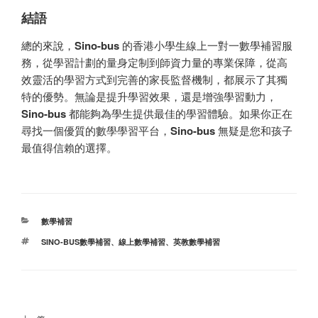
結語
總的來說，
Sino-bus
的香港小學生線上一對一數學補習服
務，從學習計劃的量身定制到師資力量的專業保障，從高
效靈活的學習方式到完善的家長監督機制，都展示了其獨
特的優勢。無論是提升學習效果，還是增強學習動力，
Sino-bus
都能夠為學生提供最佳的學習體驗。如果你正在
尋找一個優質的數學學習平台，
Sino-bus
無疑是您和孩子
最值得信賴的選擇。
分
數學補習
类
标
SINO-BUS數學補習
、
線上數學補習
、
英教數學補習
签
文