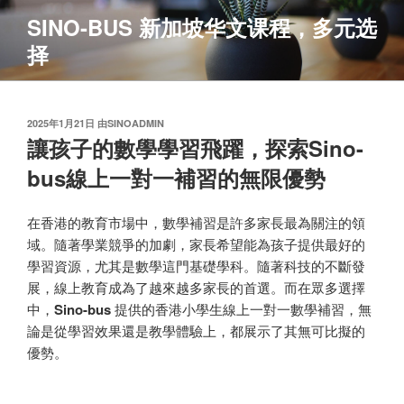
跳
SINO-BUS 新加坡华文课程，多元选
至
择
内
容
发
2025年1月21日
由
SINOADMIN
布
讓孩子的數學學習飛躍，探索Sino-
于
bus線上一對一補習的無限優勢
在香港的教育市場中，數學補習是許多家長最為關注的領
域。隨著學業競爭的加劇，家長希望能為孩子提供最好的
學習資源，尤其是數學這門基礎學科。隨著科技的不斷發
展，線上教育成為了越來越多家長的首選。而在眾多選擇
中，
Sino-bus
提供的香港小學生線上一對一數學補習，無
論是從學習效果還是教學體驗上，都展示了其無可比擬的
優勢。