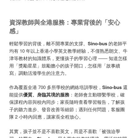
資深教師與全港服務：專業背後的「安心
感」
輕鬆學習的背後，離不開專業的支撐。
Sino-bus
的老師平
均有 10 年以上香港小學英文教學經驗，不僅熟悉朗文、牛
津等教材的知識體系，更懂孩子的學習心理 —— 知道怎樣
用「獎勵星星」鼓勵膽小的孩子開口，怎樣用「故事續
寫」調動活潑學生的注意力。
作為覆蓋全港 700 多所學校的網絡培訓學校，
Sino-bus
還
能提供
優質、身臨其境的服務
：老師會主動聯繫學校，確
保課程內容與校內同步；家長隨時查看學習報告，了解孩
子的聽力進步、發音改善等細節；遇到任何問題，客服團
隊 2 小時內回應，讓家長全程放心。
其實，孩子並不是不喜歡英文，而是不喜歡「被強迫學