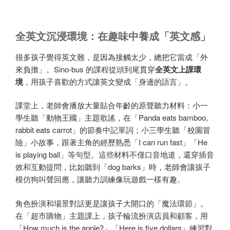
全英文沉浸環境：在趣味中養成「英文感」
很多孩子覺得英文難，是因為接觸太少，總把它當成「外
來負擔」。Sino-bus 的課程從頭到尾貫穿
全英文上課環
境
，用孩子喜歡的方式讓英文變成「身邊的語言」。
課堂上，老師會播放大量貼合年齡的原聲聽力材料：小一
學生聽「動物王國」主題歌謠，在「Panda eats bamboo,
rabbit eats carrot」的節奏中記單詞；小三學生聽「校園冒
險」小故事，跟著主角的經歷熟悉「I can run fast」「He
is playing ball」等句型。這些材料不僅口音地道，還穿插音
效和互動提問，比如聽到「dog barks」時，老師會讓孩子
模仿狗叫聲回應，讓聽力訓練像玩遊戲一樣有趣。
角色扮演和場景對話更是讓孩子大開口的「魔法環節」。
在「超市購物」主題課上，孩子輪流扮演店員和顧客，用
「How much is the apple?」「Here is five dollars」練習對