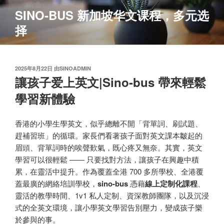
跳
SINO-BUS 新加坡华文课程，多元选
至
择
内
容
发
2025年8月22日
由
SINOADMIN
布
讓孩子爱上英文|Sino-bus 帶來輕鬆
于
學習新體驗
香港的小學生學英文，似乎總離不開「背單詞、刷試題、
趕補習班」的循環。家長們看著孩子面對英文課本皺起的
眉頭、背單詞時的唉聲歎氣，既心疼又無奈。其實，英文
學習可以很輕鬆 —— 只要找對方法，讓孩子在興趣中積
累，在靈活中提升。作為覆蓋全港 700 多所學校、全港覆
蓋最廣的網絡培訓學校，
s
ino-bus
憑藉
線上定制化課程
、
靈活的教學時間、1v1 私人定制、資深教師團隊，以及沉浸
式的全英文環境，讓小學英文學習告別壓力，變成孩子樂
於參與的事。