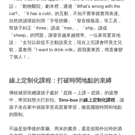
話；「動物醫院」劇本裡，通過「What’s wrong with the
cat?」「It has a cold」的互動，不知不覺掌握實用表達。
自然拼讀環節則用「字母拼圖」「發音模擬器」等工具，
幫孩子糾正「three」讀成「tree」、「ship」讀成
「sheep」的問題，讓發音越來越標準。一位家長驚喜地
說：「女兒以前從不主動說英文，現在上完課會哼英文兒
歌，還會用『I want to drink milk』跟我要東西，簡直像變
了個人！」
線上定制化課程：打破時間地點的束縛
傳統補習班總讓孩子處於「趕路 – 上課 – 趕路」的疲憊
中，學習狀態大打折扣。
Sino-bus
的
線上定制化課程
，讓
孩子坐在家中就能享受高質量學習，徹底擺脫時間和地點
的限制。
不論是放學後的客廳、周末的書房，還是假期外出時的酒