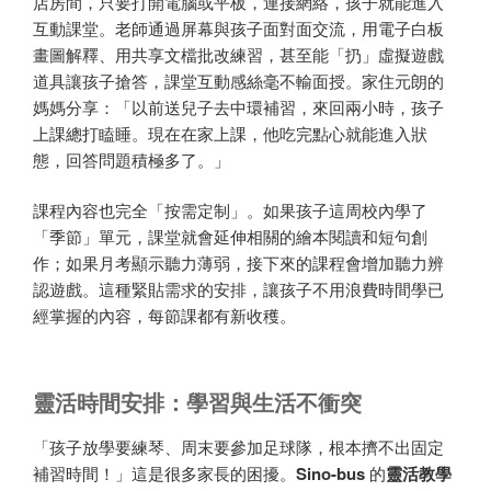
店房間，只要打開電腦或平板，連接網絡，孩子就能進入
互動課堂。老師通過屏幕與孩子面對面交流，用電子白板
畫圖解釋、用共享文檔批改練習，甚至能「扔」虛擬遊戲
道具讓孩子搶答，課堂互動感絲毫不輸面授。家住元朗的
媽媽分享：「以前送兒子去中環補習，來回兩小時，孩子
上課總打瞌睡。現在在家上課，他吃完點心就能進入狀
態，回答問題積極多了。」
課程內容也完全「按需定制」。如果孩子這周校內學了
「季節」單元，課堂就會延伸相關的繪本閱讀和短句創
作；如果月考顯示聽力薄弱，接下來的課程會增加聽力辨
認遊戲。這種緊貼需求的安排，讓孩子不用浪費時間學已
經掌握的內容，每節課都有新收穫。
靈活時間安排：學習與生活不衝突
「孩子放學要練琴、周末要參加足球隊，根本擠不出固定
補習時間！」這是很多家長的困擾。
Sino-bus
的
靈活教學