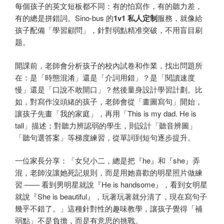
每個孩子的英文短板都不同：有的怕寫作，有的聽力差，
有的總是拼錯詞。Sino-bus 的
1v1 私人定制
服務，就像給
孩子配備「學習顧問」，針對弱點精准突破，不用盲目刷
题。
開課前，老師會分析孩子的校內試卷和作業，找出問題所
在：是「時態混淆」還是「介詞用錯」？是「閱讀速度
慢」還是「口說不敢開口」？然後量身設計學習計劃。比
如，對寫作沒頭緒的孩子，老師會從「畫圖寫句」開始，
讓孩子先畫「我的家庭」，再用「This is my dad. He is
tall」描述；對聽力辨認弱的學生，則設計「聽音辨圖」
「聽句選答案」等梯度練習，從單詞到短句逐步提升。
一位家長分享：「女兒小二，總是把『he』和『she』弄
混，老師沒讓她死記規則，而是用她喜歡的明星照片做練
習 —— 看到男明星就說『He is handsome』，看到女明星
就說『She is beautiful』，玩著玩著就分清了，現在寫句子
幾乎不錯了。」這種針對性的趣味教學，讓孩子覺得「補
弱點」不是負擔，而是有意思的挑戰。