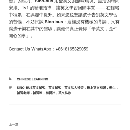
習」的壓力。
Sino-bus
用全英文的趣味環境、靈活的時間
安排、1v1 的精准指導，讓英文學習回歸本質 —— 在輕鬆
中積累，在興趣中提升。如果您也想讓孩子告別英文學習
的苦惱，不妨試試
Sino-bus
：這裡沒有機械的背誦，只有
讓孩子樂在其中的體驗，讓他們真正覺得「學英文，是件
開心的事」。
Contact Us WhatsApp：+8618165329059
分
CHINESE LEARNING
类
标
SINO-BUS英文補習
、
英文補習，英文私人補習，線上英文補習，學生，
签
補習老師，補習班，補習社，英文私教
文
上
上一篇
章