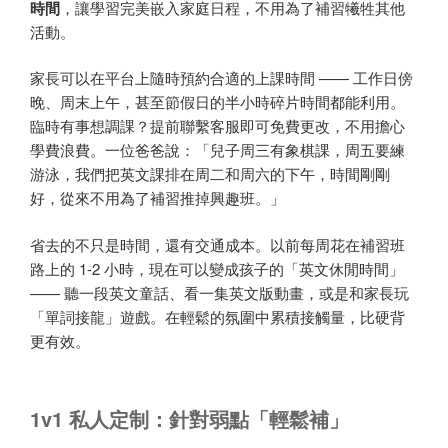
時間
，讓學習完美嵌入家庭日程，不用為了補習犧牲其他
活動。
家長可以在平台上隨時預約合適的上課時間 —— 工作日傍
晚、周末上午，甚至節假日的半小時碎片時間都能利用。
臨時有事想調課？提前聯繫客服即可免費更改，不用擔心
學費浪費。一位爸爸說：「兒子周三有象棋課，周五要練
游泳，我們把英文課排在周二和周六的下午，時間剛剛
好，從來不用為了補習推掉興趣班。」
省去的不只是時間，還有交通成本。以前每周花在補習班
路上的 1-2 小時，現在可以變成孩子的「英文休閒時間」
—— 聽一段英文童話、看一集英文版動畫，或是和家長玩
「單詞接龍」遊戲。在輕鬆的氛圍中累積接觸量，比硬背
更有效。
1v1 私人定制：針對弱點「輕鬆補」