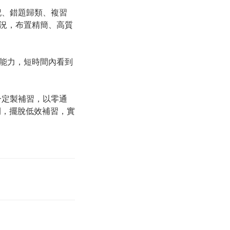
記、錯題歸類、複習
況，布置精簡、高質
能力，短時間內看到
一定製補習，以零通
間，擺脫低效補習，實