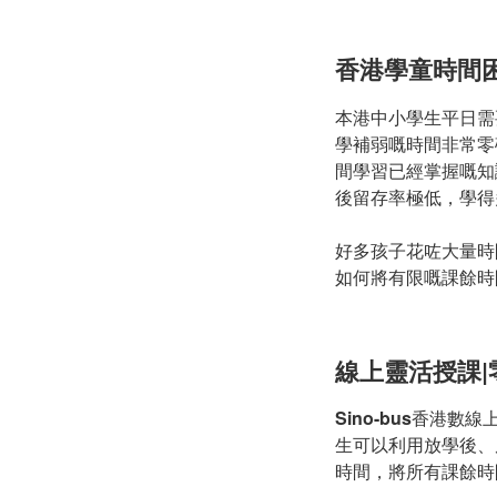
香港學童時間
本港中小學生平日需
學補弱嘅時間非常零
間學習已經掌握嘅知
後留存率極低，學得
好多孩子花咗大量時
如何將有限嘅課餘時
線上靈活授課
Sino-bus
香港數線
生可以利用放學後、
時間，將所有課餘時