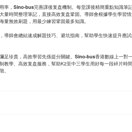
用率，
Sino-bus
完善課後复盘機制。每堂課後精簡重點知識筆
大量時間整理筆記，直接高效复盘鞏固。導師會根據學生學習情
海量無效刷題，用最少練習鞏固最多知識。
，導師會總結速成解題技巧、避坑指南，幫助學生快速提升應試
彌足珍貴，高效學習先係提分關鍵。
Sino-bus
香港數線上一對
制教學、高效复盘服務，幫助K2至中三學生用好每一段碎片時
階。