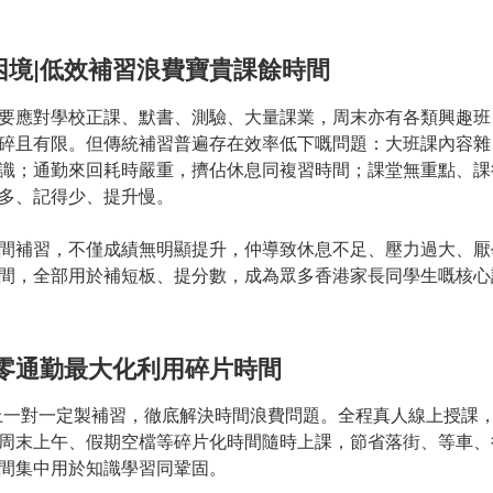
困境|低效補習浪費寶貴課餘時間
要應對學校正課、默書、測驗、大量課業，周末亦有各類興趣班
碎且有限。但傳統補習普遍存在效率低下嘅問題：大班課內容雜
識；通勤來回耗時嚴重，擠佔休息同複習時間；課堂無重點、課
多、記得少、提升慢。
間補習，不僅成績無明顯提升，仲導致休息不足、壓力過大、厭
間，全部用於補短板、提分數，成為眾多香港家長同學生嘅核心
|零通勤最大化利用碎片時間
上一對一定製補習，徹底解決時間浪費問題。全程真人線上授課
周末上午、假期空檔等碎片化時間隨時上課，節省落街、等車、
間集中用於知識學習同鞏固。