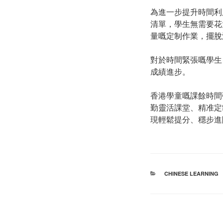
為進一步提升時間利
清單，學生無需要花
量嘅定制作業，擺脫
對於時間緊張嘅學生
成績進步。
香港學童嘅課餘時間
勤靈活課堂、精准定
現輕鬆提分、穩步進
分
CHINESE LEARNING
类