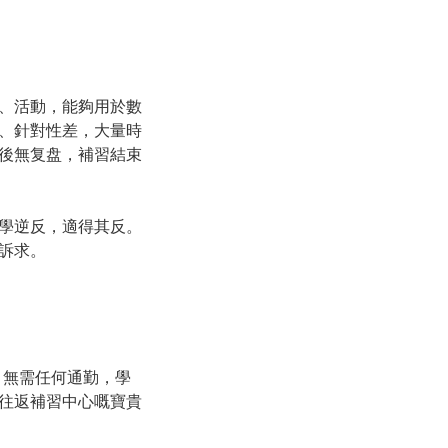
、活動，能夠用於數
、針對性差，大量時
後無复盘，補習結束
學逆反，適得其反。
訴求。
，無需任何通勤，學
往返補習中心嘅寶貴