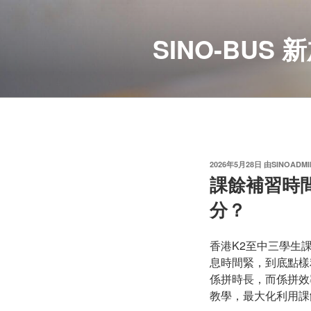
跳
至
SINO-BU
内
容
发
2026年5月28日
由
SINOADMI
布
課餘補習時間
于
分？
香港K2至中三學生
息時間緊，到底點樣
係拼時長，而係拼效
教學，最大化利用課