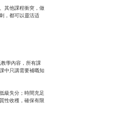
、其他課程衝突，做
刺，都可以靈活适
嘅教學內容，所有課
課中只講需要補嘅知
低級失分；時間充足
質性收穫，確保有限