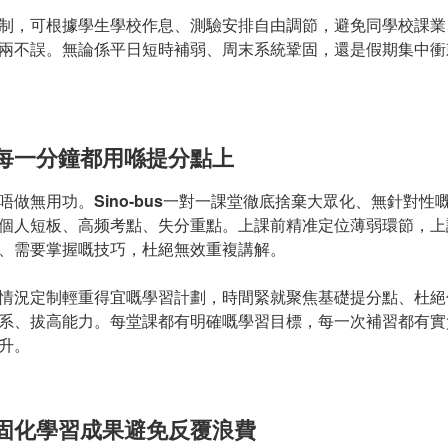
制，可根據學生學校作息、測驗安排自由調節，避免同學校課業
兩不誤。無論係平日短時補弱、周末系統鞏固，還是假期集中衝
|每一分鐘都用喺提分點上
唔做無用功。
Sino-bus
一對一課堂徹底捨棄大眾化、無針對性
個人短板、高频考點、失分重點。上課前精准定位薄弱環節，上
、需要掌握嘅技巧，杜絕無效重複講解。
情況定制輕重得宜嘅學習計劃，時間緊就聚焦基礎提分點、杜絕
系、拔高能力。每堂課都有明確嘅學習目標，每一次補習都有實
升。
|固化學習成果避免反覆浪費