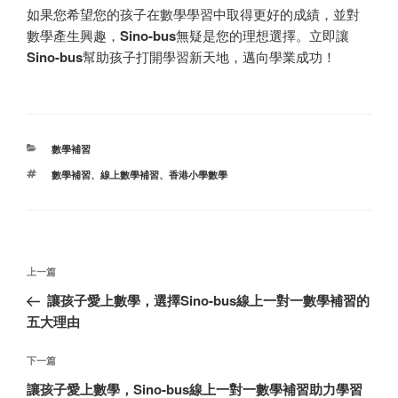
如果您希望您的孩子在數學學習中取得更好的成績，並對
數學產生興趣，
Sino-bus
無疑是您的理想選擇。立即讓
Sino-bus
幫助孩子打開學習新天地，邁向學業成功！
分
數學補習
类
标
數學補習
、
線上數學補習
、
香港小學數學
签
文
上
上一篇
章
一
讓孩子愛上數學，選擇Sino-bus線上一對一數學補習的
导
篇
五大理由
航
文
章
下
下一篇
一
讓孩子愛上數學，Sino-bus線上一對一數學補習助力學習