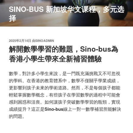
跳
SINO-BUS 新加坡华文课程，多元选
至
择
内
容
发
2025年2月14日
由
SINOADMIN
布
解開數學學習的難題，Sino-bus為
于
香港小學生帶來全新補習體驗
數學，對許多小學生來說，是一門既充滿挑戰又不可忽視
的學科。在香港的教育體系中，數學不僅關乎學業成績，
更影響到孩子未來的學術道路。然而，不是每個孩子都能
輕鬆掌握數學概念，有些孩子在學習數學的過程中可能會
感到困惑和沮喪。如何讓孩子突破數學學習的瓶頸，實現
成績提升？這正是
Sino-bus
線上一對一數學補習所能解決
的問題。