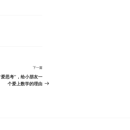
下
下一篇
一
到“爱思考”，给小朋友一
篇
个爱上数学的理由
文
章