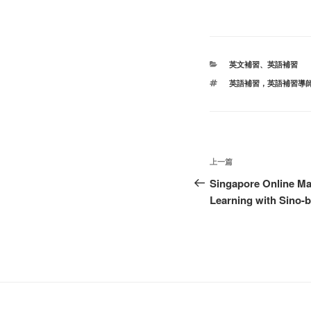
分
英文補習
、
英語補習
类
标
英語補習，英語補習導
签
文
上
上一篇
章
一
Singapore Online Mat
篇
Learning with Sino-
导
文
航
章