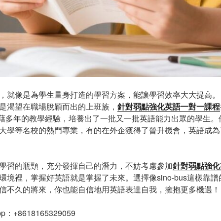
，就像是為學生量身打造的學習方案，能讓學習效率大大提高。
是渴望在職場脫穎而出的上班族，
針對弱點強化英語一對一課程
習機構憑藉多年的教學經驗，培養出了一批又一批英語能力出眾的學生
大學等名校的熱門專業，有的在外企獲得了晉升機會，英語成為
學習的瓶頸，充分發揮自己的潛力，不妨考慮參加
針對弱點強化
環境裡，掌握好英語就是掌握了未來。選擇像sino-bus這樣靠
信不久的將來，你也能自信地用英語表達自我，擁抱更多機遇！
App：+8618165329059