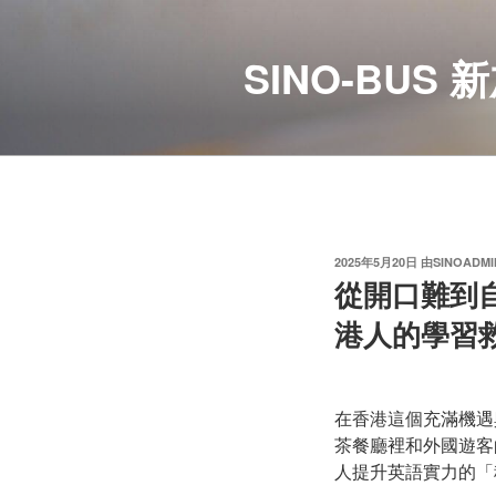
跳
至
SINO-BU
内
容
发
2025年5月20日
由
SINOADMI
布
從開口難到自信
于
港人的學習
在香港這個充滿機遇
茶餐廳裡和外國遊客
人提升英語實力的「