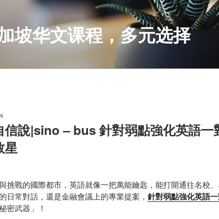
S 新加坡华文课程，多元选择
N
說|sino – bus 針對弱點強化英語
救星
與挑戰的國際都市，英語就像一把萬能鑰匙，能打開通往名校、
的日常對話，還是金融會議上的專業提案，
針對弱點強化英語一
秘密武器」！