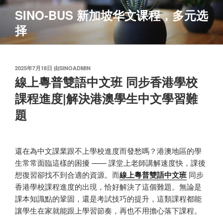
跳
SINO-BUS 新加坡华文课程，多元选
至
择
内
容
发
2025年7月18日
由
SINOADMIN
布
線上粵普雙語中文班 同步香港學校
于
課程進度|解決港澳學生中文學習難
題
還在為中文課業跟不上學校進度而發愁嗎？港澳地區的學
生常常面臨這樣的困擾 —— 課堂上老師講解速度快，課後
想復習卻找不到合適的資源。而
線上粵普雙語中文班
同步
香港學校課程進度的出現，恰好解決了這個難題。無論是
課本知識點的鞏固，還是考試技巧的提升，這類課程都能
讓學生在家就能跟上學習節奏，再也不用擔心落下課程。