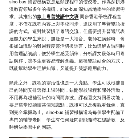
sino-bus 補習機構就是這類課程中的佼佼者。作為深耕港
澳教育領域多年的機構，sino-bus 深知當地學生的學習需
求。其推出的
線上粵普雙語中文班
同步香港學校課程進
度，不僅在課程內容上與學校同步，還採用了粵普雙語授
課的方式。這對於習慣了粵語交流，但需要提升普通話表
達能力的學生來說，無疑是一大福音。老師在講解時，會
根據知識點的難易程度靈活切換語言，比如講解古詩詞時
用普通話朗讀，便於學生感受韻律；分析課文段落時用粵
語解釋，讓學生更容易理解含義。這種雙語結合的方式，
既能幫助學生理解知識，又能提升雙語應用能力。
除此之外，課程的靈活性也是一大亮點。學生可以根據自
己的時間安排選擇上課時間，錯開學校課程和課外活動，
不用再為趕補習班的時間而奔波。課程還支持回看功能，
要是當堂沒聽懂某個知識點，課後可以反復觀看錄像，直
到完全掌握為止。sino-bus 補習機構還為每個學生配備了
專門的輔導老師，學生有任何疑問都能隨時在線請教，及
時解決學習中的困惑。