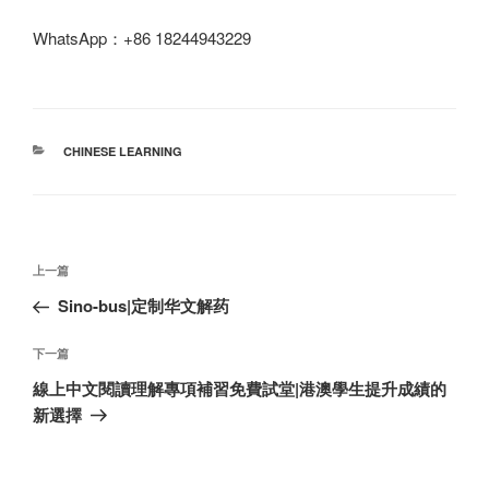
WhatsApp：+86 18244943229
分
CHINESE LEARNING
类
文
上
上一篇
章
一
Sino-bus|定制华文解药
导
篇
航
文
下
下一篇
章
一
線上中文閱讀理解專項補習免費試堂|港澳學生提升成績的
篇
新選擇
文
章