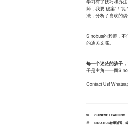
学习有了技巧和办法
师，我要‘破案’！
法，分析了喜欢的偶
Sinobus的老师
的通关文牒。
每一个迷茫的孩子，
子是主角——而Sin
Contact Us! Whats
分
CHINESE LEARNING
类
标
SINO-BUS數學補習
、
签