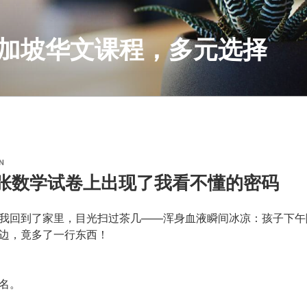
S 新加坡华文课程，多元选择
N
那张数学试卷上出现了我看不懂的密码
我回到了家里，目光扫过茶几——浑身血液瞬间冰凉：孩子下午
边，竟多了一行东西！
名。