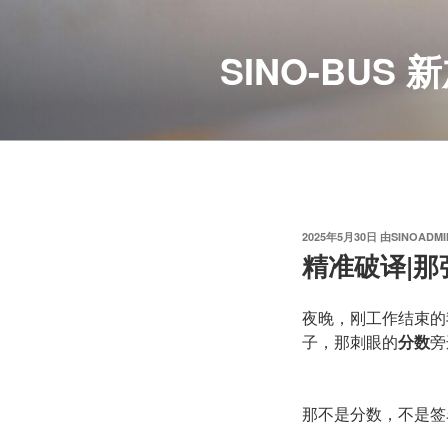
跳
至
SINO-BU
内
容
发
2025年5月30日
由
SINOADMI
布
精准破译|
于
夜晚，刚工作结束的
子，那刺眼的
分
数
旁
那不是分数，不是签