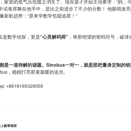
，家里的低气压也随之消失了。现在孩子开始主动要求：“妈，今晚早
”期中试卷挥舞在他手中，是比之前进步了不少的分数！ 他眼睛发
像新歌趋势：“原来学数学也能追星！”
，不仅是数学侦探，更是
“心灵解码师”
，将那绝望的密码符号，破译
都是一道待解的谜题。Sinobus一对一，就是那把量身定制的
obus，稳稳打亮那束最暖的追光。
app: +8618165329059
線上數學補習