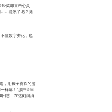
音轻柔却直击心灵：
圈……是累了吧？觉
看不懂数字变化，也
喻，用孩子喜欢的游
一样嘛！”那声音里
和困惑，在这刻烟消