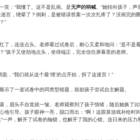
一笑：“我懂了。这不是乱画。是
无声的呐喊
。”她转向孩子，声
像迷宫，绕晕了？倒刺，是被错误答案一次次扎疼了？没画完的
？”
红了，连连点头。老师看过试卷后，耐心又柔和地问：”是不是
？”孩子又使劲地点头，坐得端正，完全信任屏幕里的老师。
钥匙，“我们就从这个最‘绕’的点开始，拆了这迷宫！”
展示了一道试卷中的同类型错题，鼓励孩子尝试自主解题。
吸，眉头不自觉就一皱。老师观察到了孩子情绪，随后她换了比
心地引导。孩子眼神一亮，脱口而出：“啊！这跟算游戏补给时间
哒”一声，解开了试卷的枷锁，也解开了我的心锁。连日来的压力