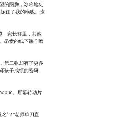
望的图腾，冰冷地刻
扼住了我的喉咙。孩
球。家长群里，其他
。昂贵的线下课？嘈
，第二张却有了更多
译孩子成绩的密码，
obus。屏幕转动片
名’？”老师单刀直