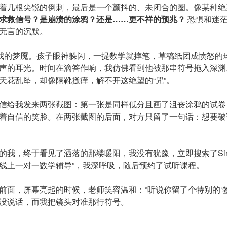
着几根尖锐的倒刺，最后是一个颤抖的、未闭合的圈。像某种绝
求救信号？是崩溃的涂鸦？还是……更不祥的预兆？
恐惧和迷茫
无言的沉默。
了我的梦魇。孩子眼神躲闪，一提数学就摔笔，草稿纸团成愤怒的
声的耳光。时间在滴答作响，我仿佛看到他被那串符号拖入深渊
天花乱坠，却像隔靴搔痒，解不开这绝望的“咒”。
信给我发来两张截图：第一张是同样低分且画了沮丧涂鸦的试卷
着自信的笑脸。在两张截图的后面，对方只留了一句话：想要破
的我，终于看见了洒落的那缕暖阳，我没有犹豫，立即搜索了Sin
bus线上一对一数学辅导”，我深呼吸，随后预约了试听课程。
前面，屏幕亮起的时候，老师笑容温和：“听说你留了个特别的‘签
没说话，而我把镜头对准那行符号。