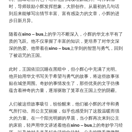
时，导师鼓励小辉发挥想象，大胆创作。从最初的几句话
到后来能够写出情节丰富、富有感染力的文章，小辉的进
步日新月异。
随着在
sino –
b
us
上的学习不断深入，小辉的华文水平有了
质的飞跃。他不仅掌握了丰富的知识，更培养了对华文深
深的热爱。他带着在
sino –
b
us
上学到的智慧与勇气，回到
了被诅咒的王国。
此时，王国依旧沉睡在黑暗中，但小辉心中充满了光明。
他开始用华文书写关于希望与勇气的故事，将这些故事张
贴在城堡周围。奇妙的事情发生了，那些优美的文字仿佛
蕴含着神奇的力量，逐渐驱散了笼罩在王国上空的阴霾。
人们被这些故事吸引，纷纷醒来，他们被小辉的才华和勇
气所打动。而公主艾丽娅，似乎也感受到了这股温暖而强
大的力量。在一个阳光明媚的早晨，当小辉再次来到公主
的床前，轻声用华文讲述着他在
sino –
b
us
上的奇妙学习经
历，以及他对未来美好生活的向往时，公主的睫毛微微颤