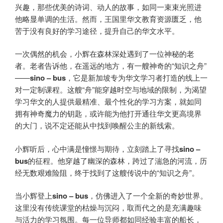
兴趣，那些优美的诗词、动人的故事，如同一束束光照进
他略显单调的生活。然而，王国里华文教育资源匮乏，他
苦于没有良好的学习途径，提升自己的华文水平。
一次偶然的机会，小辉在森林深处遇到了一位神秘的老
者。老者告诉他，在遥远的地方，有一艘神奇的“知识之舟”
——
sino –
b
us
，它是新加坡专为华文学习者打造的线上一
对一定制课程。这艘“舟”能穿越时空与地域的限制，为渴望
学习华文的人提供最精准、最个性化的学习方案，就如同
拥有神奇魔力的钥匙，或许能为他打开通往华文更高境界
的大门，说不定还能从中找到唤醒公主的新线索。
小辉听后，心中满是憧憬与期待，立刻踏上了寻找
sino –
b
us
的征程。他穿越了幽深的森林，跨过了湍急的河流，历
经无数艰难险阻，终于找到了这艘传说中的“知识之舟”。
当小辉登上
sino –
b
us
，仿佛进入了一个全新的奇妙世界。
这里没有传统课堂的枯燥与沉闷，取而代之的是充满趣味
与活力的学习氛围。每一位导师都如同经验丰富的船长，