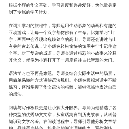
根据小辉的华文基础、学习进度和兴趣爱好，为他量身定
制了专属的学习计划。
在词汇学习的旅程中，导师运用生动形象的动画和有趣的
互动游戏，让每一个汉字都仿佛有了生命。比如学习“山”
字，画面中会浮现出巍峨耸立的高山，导师还会讲述与山
有关的古老传说，让小辉在轻松愉快的氛围中牢牢记住这
个字。对于复杂的成语，导师会通过精彩的小故事来诠释
其含义，就像为小辉打开了一扇扇通往古代智慧的大门。
语法学习也不再是难题。导师会结合实际生活中的场景，
用简单易懂的方式讲解语法规则。小辉在模拟对话中不断
练习，逐渐掌握了华文语法的精髓，能够流畅地表达自己
的想法。
阅读与写作板块更是让小辉大开眼界。导师为他精选了各
种类型的优秀华文文章，从童话寓言到历史故事，从科普
知识到文学名著。在阅读过程中，导师引导他分析文章结
构、品味语言特色，培养他的阅读理解能力。写作训练