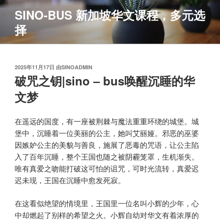
跳
SINO-BUS 新加坡华文课程，多元选
至
择
内
容
发
2025年11月17日
由
SINOADMIN
布
破咒之钥|sino – bus唤醒沉睡的华
于
文梦
在遥远的国度，有一座被荆棘与魔法重重环绕的城堡。城
堡中，沉睡着一位美丽的公主，她叫艾丽娅。邪恶的巫婆
因嫉妒公主的美貌与善良，施展了恶毒的咒语，让公主陷
入了百年沉睡，整个王国也随之被阴霾笼罩，生机渐失。
唯有真爱之吻能打破这可怕的诅咒，可时光流转，真爱迟
迟未现，王国在沉睡中愈发死寂。
在这看似绝望的情境里，王国里一位名叫小辉的少年，心
中却燃起了别样的希望之火。小辉自幼对华文有着浓厚的