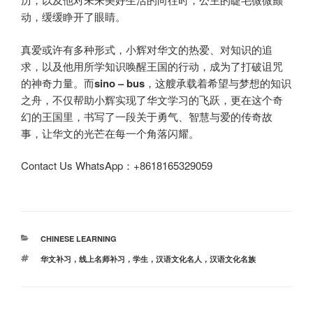
动，缓缓睁开了眼睛。
真爱或许有多种形式，小辉对华文的热爱、对知识的追
求，以及他用所学知识唤醒王国的行动，成为了打破诅咒
的神奇力量。而
sino –
b
us
，这艘承载着希望与梦想的知识
之舟，不仅帮助小辉实现了华文学习的飞跃，更在这个奇
幻的王国里，书写了一段关于勇气、智慧与爱的传奇故
事，让华文的光芒在每一个角落闪耀。
Contact Us WhatsApp：+8618165329059
分
CHINESE LEARNING
类
标
华文补习，线上名师补习，学生，汉语文化名人，汉语文化名族
签