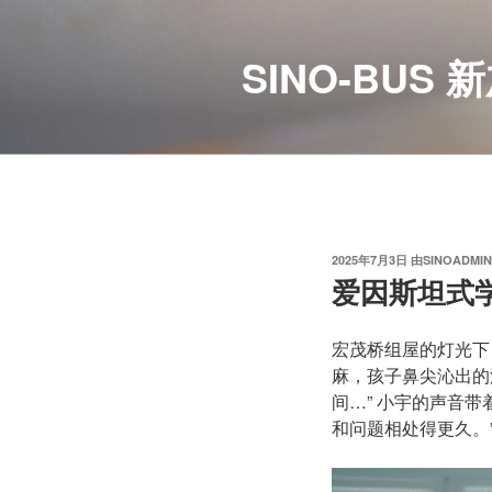
跳
至
SINO-BU
内
容
发
2025年7月3日
由
SINOADMIN
布
爱因斯坦式
于
宏茂桥组屋的灯光下，
麻，孩子鼻尖沁出的
间…” 小宇的声音
和问题相处得更久。