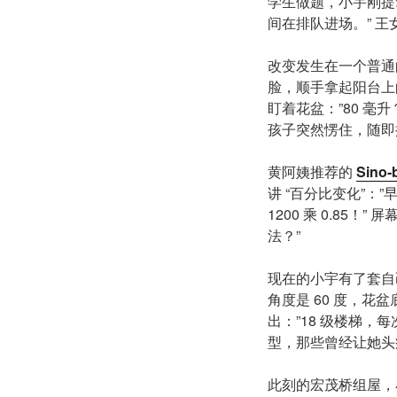
学生做题，小宇刚提
间在排队进场。” 王
改变发生在一个普通
脸，顺手拿起阳台上的
盯着花盆：”80 毫升
孩子突然愣住，随即
黄阿姨推荐的
Sino-
讲 “百分比变化”：”
1200 乘 0.8
法？”
现在的小宇有了套自己
角度是 60 度，
出：”18 级楼梯，每
型，那些曾经让她头
此刻的宏茂桥组屋，