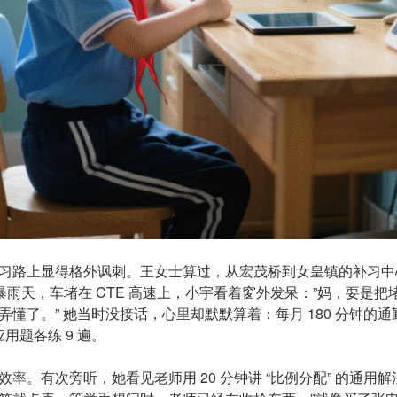
习路上显得格外讽刺。王女士算过，从宏茂桥到女皇镇的补习中
三暴雨天，车堵在 CTE 高速上，小宇看着窗外发呆：”妈，要是
弄懂了。” 她当时没接话，心里却默默算着：每月 180 分钟的
类应用题各练 9 遍。
率。有次旁听，她看见老师用 20 分钟讲 “比例分配” 的通用解法