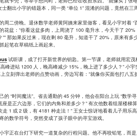
笔就卡壳，等举手想问时，老师已经在收拾东西。”就像买了张
女士翻出小宇的错题本，同一类 “单位 1” 混淆的问题，竟然在三周
的周二傍晚。退休数学老师黄阿姨来家里做客，看见小宇对着 “百
花盆：”你看这盆多肉，上周浇了 100 毫升水，今天干了 20%
？”” 那如果反过来，现在剩 80 毫升，知道干了 20%，原来有多
抓起笔在草稿纸上画起来。
bus
试听课，成了打开新世界的钥匙。第一节课，老师就用宏茂
早高峰进站 1200 人，晚高峰减少 15%，晚上进了多少人？” 小
5！” 屏幕上立刻弹出老师的点赞动画，旁边写着：”就像你买面包打八
的 “时间魔法”。省去通勤的 45 分钟，他会在阳台上玩 “数学寻
花盆底座是正六边形，它们的内角和差多少？” 有次他数着组屋楼梯
次走 1 或 2 级，有 4181 种走法！” 王女士惊讶地看着儿子用
疼的数学符号，突然变成了孩子眼中的寻宝游戏。
小宇正在台灯下研究一道复杂的行程问题。他不再咬铅笔，而是