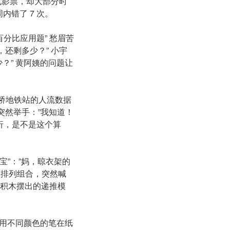
电影票，却大部分时
内错了 7 次。
分比应用题” 愁眉苦
，还剩多少？” 小宇
少？” 黄阿姨的问题让
桥地铁站的人流数据
宇突然举手：”我知道！
五折，是不是这个算
宝”：”妈，晾衣架的
算排列组合，突然喊
乐高积木摆出的递推模
用不同颜色的笔在纸