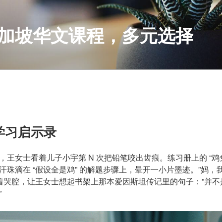
S 新加坡华文课程，多元选择
学习启示录
王女士看着儿子小宇第 N 次把铅笔咬出齿痕。练习册上的 “鸡
汗珠滴在 “假设全是鸡” 的解题步骤上，晕开一小片墨迹。”妈，
带着哭腔，让王女士想起书架上那本爱因斯坦传记里的句子：”并
”