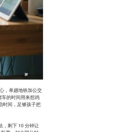
心，单趟地铁加公交
把堵车的时间用来想鸡
通勤时间，足够孩子把
，剩下 10 分钟让