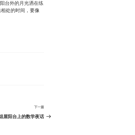
。阳台外的月光洒在练
题相处的时间，要像
下
下一篇
一
组屋阳台上的数学夜话
篇
文