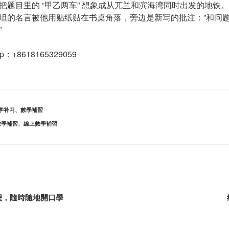
把题目里的 “甲乙两车” 想象成从兀兰和滨海湾同时出发的地铁
坦的名言被他用贴纸贴在书桌角落，旁边是新写的批注：”和问
”
App：+8618165329059
学补习
、
數學補習
數學補習
、
線上數學補習
程，隨時隨地開口學