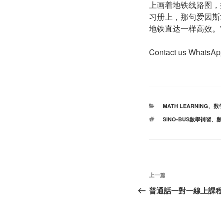
上画着地铁线路图，
习册上，那句爱因斯
地铁直达一样高效。
Contact us Whats
分
MATH LEARNING
、
数
类
标
SINO-BUS數學補習
、
签
文
上
上一篇
章
一
普通話一對一線上課
篇
导
文