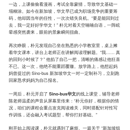
一边，上课偷偷看漫画，考试全靠蒙猜，导致华文基础一
塌糊涂。如今在新加坡，华文早已成为职场竞争的重要筹
码，他却因当年的任性，一次次错失良机。“要是能回到过
去，我一定好好学华文！” 朴元对着天空喃喃自语，一阵眩
晕感突然袭来，眼前的景象瞬间扭曲。
再次睁眼，朴元发现自己坐在熟悉的小学教室里，桌上摊
着华文课本，讲台上老师正在讲解阅读理解题。“我…… 真
的回到小时候了？” 他掐了自己一把，清晰的痛感让他狂喜
不已。这一次，他绝不能重蹈覆辙。放学路上，他想起妈
妈曾提过的 Sino-bus 新加坡华文一对一定制补习，立刻跑
回家恳求妈妈为自己报名。
一周后，朴元开启了
Sino-bus华文
的线上课堂，辅导老师
陈老师温柔的声音从屏幕里传来：“朴元你好，根据你的情
况，咱们的课程会重点攻克阅读难关，同时搭配针对性写
作训练，还会融入考试题型，帮你打好基础。”
刚开始上阅读课，朴元就遇到了麻烦。一篇关于 “新加坡组