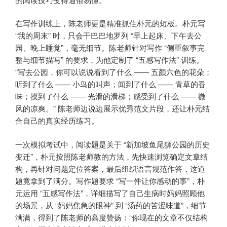
在写作训练上，陈老师更是精准抓住朴元的短板。朴元写
“我的周末” 时，只会干巴巴地罗列 “早上起床、下午去公
园、晚上睡觉”，毫无细节。陈老师针对写作 “侧重叙事完
整与细节描写” 的要求，为他定制了 “五感写作法” 训练。
“写去公园，你可以说说看到了什么 —— 五颜六色的花朵；
听到了什么 —— 小鸟的叫声；闻到了什么 —— 青草的香
味；摸到了什么 —— 光滑的滑梯；感受到了什么 —— 微
风的凉爽。” 陈老师边说边展示优秀范文片段，还让朴元结
合自己的真实经历练习。
一次模拟考试中，阅读题是关于 “新加坡鱼尾狮公园的历史
变迁”，朴元按照陈老师教的方法，先快速浏览确定文章结
构，再针对问题定位答案，最后组织语言规范作答，这道
题竟拿到了满分。写作题要求 “写一件让你感动的事”，朴
元运用 “五感写作法”，详细描写了自己生病时妈妈照顾他
的场景，从 “妈妈焦急的眼神” 到 “汤药的苦涩味道”，细节
满满，得到了陈老师的高度赞扬：“你现在的文章不仅结构