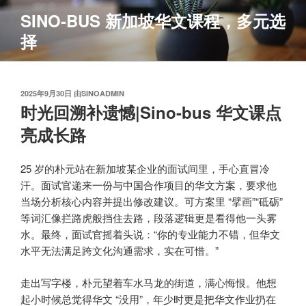
跳
SINO-BUS 新加坡华文课程，多元选
至
择
内
容
发
2025年9月30日
由
SINOADMIN
布
时光回溯补遗憾|Sino-bus 华文课点
于
亮成长路
25 岁的朴元站在新加坡某企业的面试间里，手心直冒冷
汗。面试官递来一份与中国合作项目的华文方案，要求他
当场分析核心内容并提出修改建议。可方案里 “擘画”“砥砺”
等词汇像拦路虎般挡住去路，段落逻辑更是看得他一头雾
水。最终，面试官摇着头说：“你的专业能力不错，但华文
水平无法满足跨文化沟通需求，实在可惜。”
走出写字楼，朴元望着车水马龙的街道，满心悔恨。他想
起小时候总觉得华文 “没用”，年少时更是把华文作业扔在