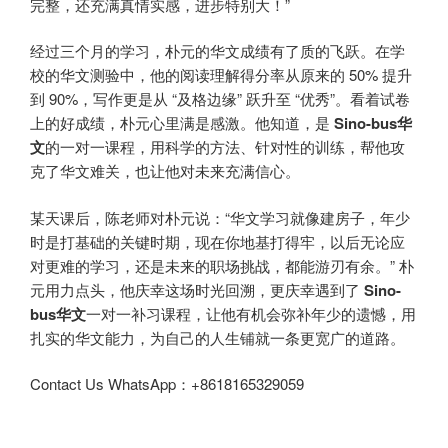
完整，还充满真情实感，进步特别大！”
经过三个月的学习，朴元的华文成绩有了质的飞跃。在学
校的华文测验中，他的阅读理解得分率从原来的 50% 提升
到 90%，写作更是从 “及格边缘” 跃升至 “优秀”。看着试卷
上的好成绩，朴元心里满是感激。他知道，是
Sino-bus
华
文
的一对一课程，用科学的方法、针对性的训练，帮他攻
克了华文难关，也让他对未来充满信心。
某天课后，陈老师对朴元说：“华文学习就像建房子，年少
时是打基础的关键时期，现在你地基打得牢，以后无论应
对更难的学习，还是未来的职场挑战，都能游刃有余。” 朴
元用力点头，他庆幸这场时光回溯，更庆幸遇到了
Sino-
bus
华文
一对一补习课程，让他有机会弥补年少的遗憾，用
扎实的华文能力，为自己的人生铺就一条更宽广的道路。
Contact Us WhatsApp：+8618165329059