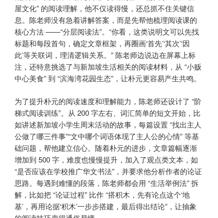
屋文化” 的阅读理解，他不仅读得慢，还总抓不住关键信
息。陈老师没有急着讲解答案，而是先帮他梳理阅读课的
核心方法 ——“分层阅读法”。“你看，这类说明文可以先找
标题和每段首句，确定文章框架，再圈画‘首先’‘其次’‘因
此’等关联词，理清逻辑关系。” 陈老师边说边在屏幕上标
注，还特意挑选了与新加坡生活相关的阅读材料，从 “小贩
中心美食” 到 “滨海湾花园生态”，让朴元更容易产生共鸣。
为了提升朴元的阅读速度和理解能力，陈老师还设计了 “阶
梯式阅读训练”。从 200 字左右、词汇简单的短文开始，比
如讲述新加坡小学生周末活动的故事，每篇设置 “找出主人
公做了哪三件事”“文中哪个词语体现了主人公的心情” 等基
础问题，帮他建立信心。随着朴元的进步，文章篇幅逐渐
增加到 500 字，难度也慢慢提升，加入了观点类文本，如
“是否应该在学校推广华文书法”，并要求他分析作者的论证
思路。每遇到难懂的段落，陈老师都会用 “生活举例法” 拆
解，比如把 “论证过程” 比作 “搭积木，先有论点这个‘地
基’，再用论据‘积木’一步步搭建，最后得出结论”，让抽象
的阅读技巧变得通俗易懂。