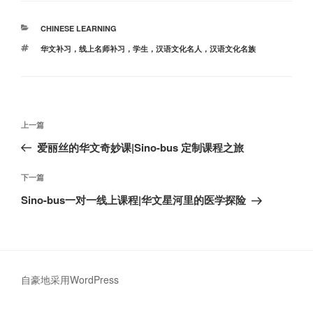
分
CHINESE LEARNING
类
标
华文补习，线上名师补习，学生，汉语文化名人，汉语文化名族
签
文
上
上一篇
章
一
爱丽丝的华文奇妙课|Sino-bus 定制课程之旅
导
篇
航
文
下
下一篇
章
一
Sino-bus一对一线上课程|华文星河里的医学探险
篇
文
章
自豪地采用WordPress