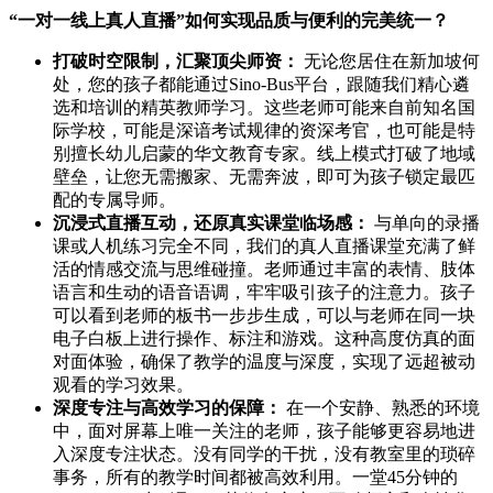
“一对一线上真人直播”如何实现品质与便利的完美统一？
打破时空限制，汇聚顶尖师资：
无论您居住在新加坡何
处，您的孩子都能通过Sino-Bus平台，跟随我们精心遴
选和培训的精英教师学习。这些老师可能来自前知名国
际学校，可能是深谙考试规律的资深考官，也可能是特
别擅长幼儿启蒙的华文教育专家。线上模式打破了地域
壁垒，让您无需搬家、无需奔波，即可为孩子锁定最匹
配的专属导师。
沉浸式直播互动，还原真实课堂临场感：
与单向的录播
课或人机练习完全不同，我们的真人直播课堂充满了鲜
活的情感交流与思维碰撞。老师通过丰富的表情、肢体
语言和生动的语音语调，牢牢吸引孩子的注意力。孩子
可以看到老师的板书一步步生成，可以与老师在同一块
电子白板上进行操作、标注和游戏。这种高度仿真的面
对面体验，确保了教学的温度与深度，实现了远超被动
观看的学习效果。
深度专注与高效学习的保障：
在一个安静、熟悉的环境
中，面对屏幕上唯一关注的老师，孩子能够更容易地进
入深度专注状态。没有同学的干扰，没有教室里的琐碎
事务，所有的教学时间都被高效利用。一堂45分钟的