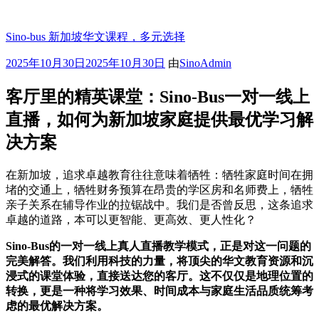
跳
至
Sino-bus 新加坡华文课程，多元选择
内
容
发
2025年10月30日
2025年10月30日
由
SinoAdmin
布
于
客厅里的精英课堂：Sino-Bus一对一线上
直播，如何为新加坡家庭提供最优学习解
决方案
在新加坡，追求卓越教育往往意味着牺牲：牺牲家庭时间在拥
堵的交通上，牺牲财务预算在昂贵的学区房和名师费上，牺牲
亲子关系在辅导作业的拉锯战中。我们是否曾反思，这条追求
卓越的道路，本可以更智能、更高效、更人性化？
Sino-Bus的一对一线上真人直播教学模式，正是对这一问题的
完美解答。我们利用科技的力量，将顶尖的华文教育资源和沉
浸式的课堂体验，直接送达您的客厅。这不仅仅是地理位置的
转换，更是一种将学习效果、时间成本与家庭生活品质统筹考
虑的最优解决方案。