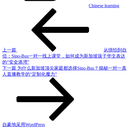
Chinese learning
上
文
一
章
篇
文
导
章
航
上一篇
从惧怕到自
信：Sino-Bus一对一线上课堂，如何成为新加坡孩子华文表达
的“安全港湾”
下
下一篇
为什么新加坡顶尖家庭都选择Sino-Bus？揭秘一对一真
一
人直播教学的“定制化魔力”
篇
文
章
自豪地采用WordPress