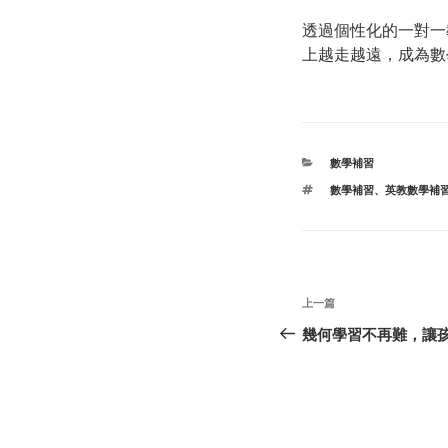
透過個性化的一對一
上越走越遠，成為數
分
數學補習
类
标
數學補習
、
英教數學補
签
文
上
上一篇
章
一
幾何學習不再難，讓孩子
篇
导
文
航
章