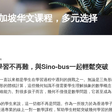
S 新加坡华文课程，多元选择
N
習不再難，與Sino-bus一起輕鬆突破
一直以來都是學生在學習過程中遇到的挑戰之一。無論是三角形
形的體積計算，這些幾何知識不僅需要學生理解抽象的數學概念
維能力。對很多孩子而言，幾何不僅僅是數學問題，它甚至成為
s
的學生來說，這一切都不再是問題。作為一所致力於為香港學
通過專業的線上一對一數學課程，幫助學生輕鬆突破幾何學習的