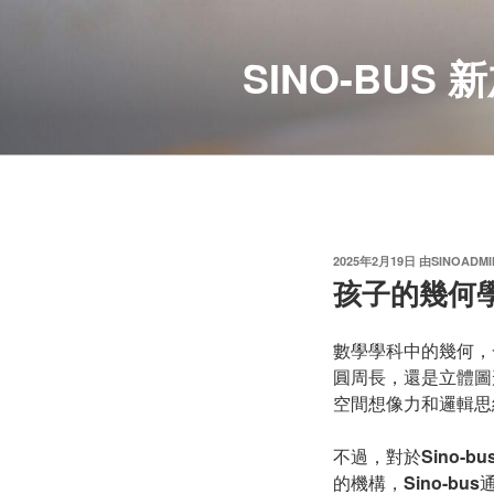
跳
至
SINO-BU
内
容
发
2025年2月19日
由
SINOADMI
布
孩子的幾何學
于
數學學科中的幾何，
圓周長，還是立體圖
空間想像力和邏輯思
不過，對於
Sino-bu
的機構，
Sino-bus