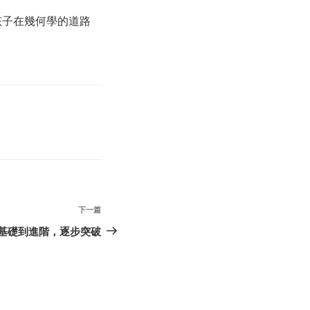
孩子在幾何學的道路
下
下一篇
一
基礎到進階，逐步突破
篇
文
章