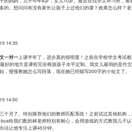
的妈妈，儿子今年8岁，女儿10岁。最近在找华文补习班，看到Si
多的。想问问有没有家长让孩子上过他们的课？效果怎么样？老
5 14:35
文一对一
上课半年了，进步真的很明显！之前在学校华文考试都
们最好的地方是课程完全根据孩子水平定制。我女儿最弱的是作
始，慢慢教她怎么写段落，现在她已经能写200字的小短文了。
5 14:50
us上课三个月了。特别推荐他们的教师匹配系统！之前试过其他机构
no-bus给我们配的林老师特别有耐心，会用游戏的方式教我儿子
办法让他专注上课45分钟。