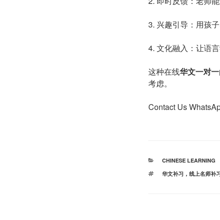
2. 即时反馈：老师
3. 兴趣引导：用孩
4. 文化融入：让语
这种在线
华文
一对一
考虑。
Contact Us Whats
分
CHINESE LEARNING
类
标
华文补习，线上名师补
签