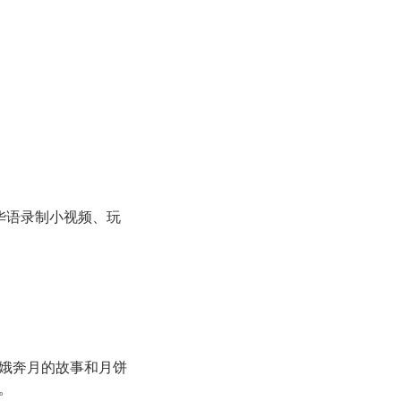
华语录制小视频、玩
嫦娥奔月的故事和月饼
。