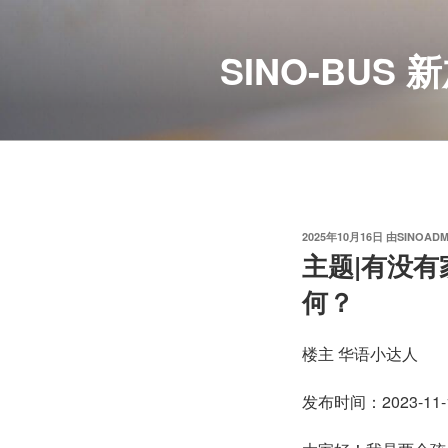
跳
至
SINO-BU
内
容
发
2025年10月16日
由
SINOADM
布
主题|有没有
于
何？
楼主 华语小达人
发布时间：2023-11-1