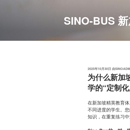
跳
至
SINO-BU
内
容
发
2025年10月30日
由
SINOADM
布
为什么新加坡
于
学的“定制化
在新加坡精英教育体
不同进度的学生。您
知识，在重复练习中